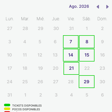
Ago. 2026
Lun.
Mar.
Mié.
Jue.
Vie.
Sáb.
Dom.
27
28
29
30
31
1
2
3
4
5
6
7
8
9
10
11
12
13
14
15
16
17
18
19
20
21
22
23
24
25
26
27
28
29
30
31
1
2
3
4
5
6
TICKETS DISPONIBLES
POCOS DISPONIBLES