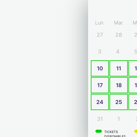
Lun.
Mar.
M
27
28
3
4
10
11
17
18
24
25
31
1
TICKETS
DISPONIBLES