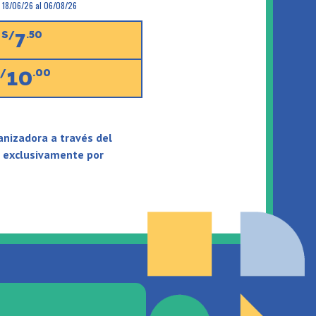
l 18/06/26 al 06/08/26
7
S/
.50
10
/
.00
anizadora a través del
a exclusivamente por