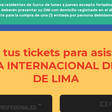
ara residentes de Surco de lunes a jueves excepto feriados
 deberán presentar su DNI con domicilio registrado en el dis
te para la compra de una (1) entrada por persona debidam
tus tickets para asist
IA INTERNACIONAL D
DE LIMA
F
PROFESIONALES