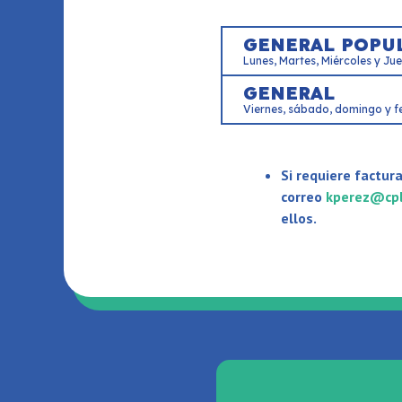
GENERAL POPU
Lunes, Martes, Miércoles y Jue
GENERAL
Viernes, sábado, domingo y f
Si requiere factur
correo
kperez@cpl
ellos.