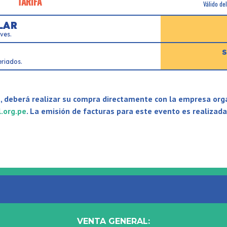
TARIFA
Válido de
LAR
ves.
S
eriados.
a, deberá realizar su compra directamente con la empresa org
.org.pe
. La emisión de facturas para este evento es realizad
VENTA GENERAL: