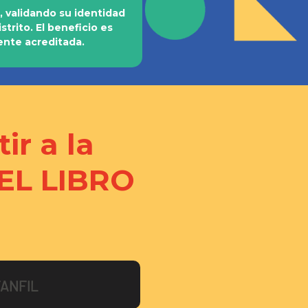
, validando su identidad
trito. El beneficio es
ente acreditada.
ir a la
EL LIBRO
ANFIL