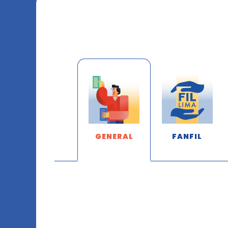
GENERAL
FANFIL