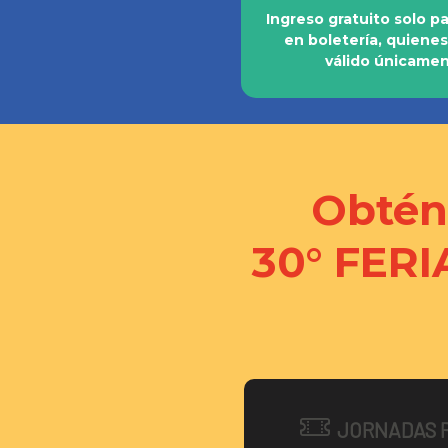
Ingreso gratuito solo p
en boletería, quienes
válido únicamen
Obtén 
30° FER
JORNADAS 