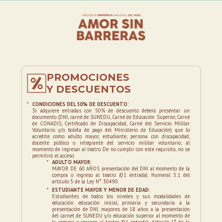
musical. Repertorio:
1.Johannes Brahms:
Doble concierto, para
violín y violonchelo.
2.Maurice Ravel:
Alborada del Gracioso.
3.JLeonard Bernstein:
Danzas sinfónicas de
PROMOCIONES
West Side Story.
Y DESCUENTOS
Reseña de la Orquesta Sinfónica Nacional
*
CONDICIONES DEL 50% DE DESCUENTO:
del Perú
Si adquiere entradas con 50% de descuento deberá presentar un
documento (DNI, carné de SUNEDU, Carné de Educación Superior, Carné
de CONADIS, Certificado de Discapacidad, Carné del Servicio Militar
Fundada en 1938, la Orquesta Sinfónica
Voluntario y/o boleta de pago del Ministerio de Educación) que lo
acredite como adulto mayor, estudiante, persona con discapacidad,
Nacional del Perú es el elenco sinfónico con
docente público o integrante del servicio militar voluntario, al
momento de ingresar al teatro. De no cumplir con este requisito, no se
mayor trascendencia y trayectoria de nuestro
permitirá el acceso.
país. Ha logrado poner en vitrina un espacio de
*
ADULTO MAYOR:
MAYOR DE 60 AÑOS presentación del DNI al momento de la
diversidad artística, presentando repertorios
compra o ingreso al teatro (01 entrada). Numeral 5.1 del
artículo 5 de la Ley N° 30490.
que reflejan imaginarios sonoros de espacios,
*
ESTUDIANTE MAYOR Y MENOR DE EDAD:
corrientes y movimientos sociales y culturales
Estudiantes de todos los niveles y sus modalidades de
educación: educación inicial, primaria y secundaria a la
del Perú y el mundo, hasta las tendencias más
presentación de DNI, mayores de 18 años a la presentación
contemporáneas. La OSN ha estrenado y
del carnet de SUNEDU y/o educación superior al momento de