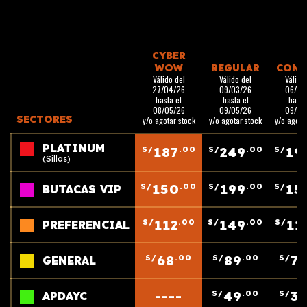
CYBER
WOW
REGULAR
CONA
Válido del
Válido del
Válido
27/04/26
09/03/26
06/02
hasta el
hasta el
hasta
08/05/26
09/05/26
09/05
SECTORES
y/o agotar stock
y/o agotar stock
y/o agota
PLATINUM
187
249
19
S/
.00
S/
.00
S/
(Sillas)
150
199
15
S/
.00
S/
.00
S/
BUTACAS VIP
112
149
11
S/
.00
S/
.00
S/
PREFERENCIAL
68
89
71
S/
.00
S/
.00
S/
GENERAL
----
49
3
S/
.00
S/
APDAYC