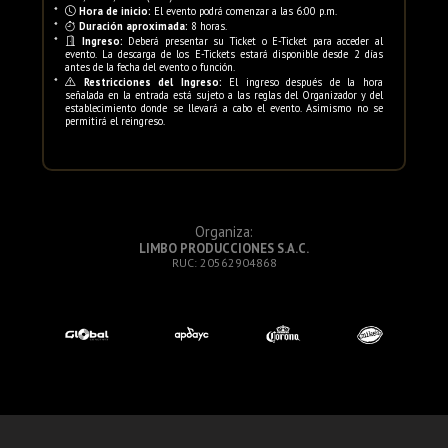
*
Hora de inicio:
El evento podrá comenzar a las 6:00 p.m.
*
Duración aproximada:
8 horas.
*
Ingreso:
Deberá presentar su Ticket o E-Ticket para acceder al
evento. La descarga de los E-Tickets estará disponible desde 2 días
antes de la fecha del evento o función.
*
Restricciones del Ingreso:
El ingreso después de la hora
señalada en la entrada está sujeto a las reglas del Organizador y del
establecimiento donde se llevará a cabo el evento. Asimismo no se
permitirá el reingreso.
Organiza:
LIMBO PRODUCCIONES S.A.C.
RUC: 20562904868