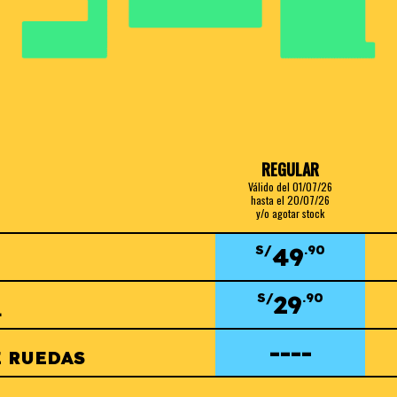
REGULAR
Válido del 01/07/26
hasta el 20/07/26
y/o agotar stock
49
S/
.90
29
S/
.90
L
----
E RUEDAS