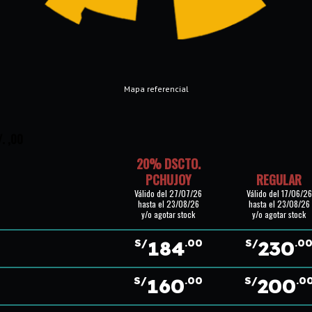
Mapa referencial
/. ,00
20% DSCTO.
PCHUJOY
REGULAR
Válido del 27/07/26
Válido del 17/06/26
hasta el 23/08/26
hasta el 23/08/26
y/o agotar stock
y/o agotar stock
184
230
S/
.00
S/
.0
160
200
S/
.00
S/
.0