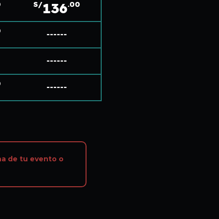
136
0
S/
.00
0
------
------
0
------
ha de tu evento o