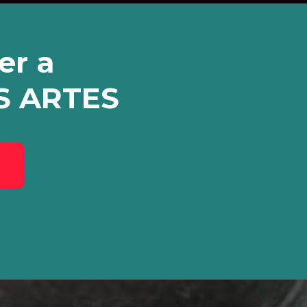
er a
S ARTES