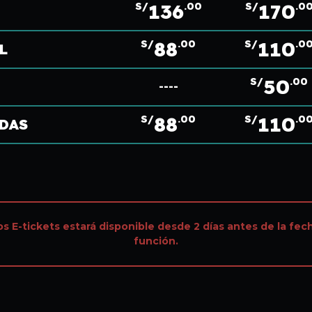
136
170
S/
.00
S/
.0
88
110
S/
.00
S/
.0
L
50
S/
.00
----
88
110
S/
.00
S/
.0
EDAS
os E-tickets estará disponible desde 2 días antes de la fec
función.