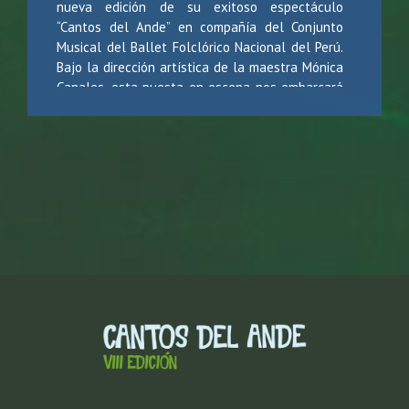
nueva edición de su exitoso espectáculo
“Cantos del Ande” en compañía del Conjunto
Musical del Ballet Folclórico Nacional del Perú.
Bajo la dirección artística de la maestra Mónica
Canales, esta puesta en escena nos embarcará
en un fascinante viaje musical, explorando los
ricos y mágicos sonidos de la música andina.
Programa*:
PRIMERA PARTE:
¿Hasta cuándo?
Ciudad del lago
Adiós pueblo de Ayacucho
Aromas de junio
La Benita
Tema 1 - Invitado especial
Tema 2 - Invitado especial