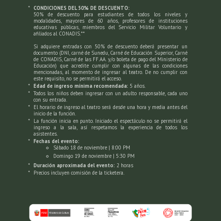
*
CONDICIONES DEL 50% DE DESCUENTO:
SEGUNDA PARTE:
50% de descuento para estudiantes de todos los niveles y
modalidades, mayores de 60 años, profesores de instituciones
Valicha
educativas públicas, miembros del Servicio Militar Voluntario y
afiliados al CONADIS.**
¿Cómo has hecho?
Si adquiere entradas con 50% de descuento deberá presentar un
Alpaquitay
documento (DNI, carné de Sunedu, Carné de Educación Superior, Carné
de CONADIS, Carné de las FF.AA. y/o boleta de pago del Ministerio de
Limoncito verde
Educación) que acredite cumplir con algunas de las condiciones
mencionadas, al momento de ingresar al teatro. De no cumplir con
Rayuela - Cerrito de Huajsapata
este requisito, no se permitirá el acceso.
*
Edad de ingreso mínima recomendada:
5 años.
Maicito
*
Todos los niños deben ingresar con un adulto responsable, cada uno
con su entrada.
Tema 3 - Invitado especial
*
El horario de ingreso al teatro será desde una hora y media antes del
Tema 4 - Invitado especial
inicio de la función.
*
La función inicia en punto. Iniciado el espectáculo no se permitirá el
ingreso a la sala, así respetamos la experiencia de todos los
*Tentativo
asistentes.
*
Fechas del evento:
Sábado 18 de noviembre | 8:00 PM
Reseña del Coro Nacional de Niños del Perú:
Domingo 19 de noviembre | 5:30 PM
*
Duración aproximada del evento:
2 horas
El primer elenco coral infantil del país se fundó
*
Precios incluyen comisión de la ticketera.
en 1995, cumpliendo la labor de difundir la
actividad vocal entre niños y niñas abarcando
diversos géneros y estilos. Su repertorio se
caracteriza por diversificar la oferta cultural,