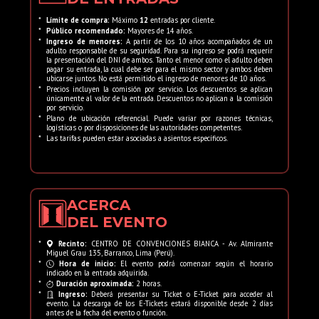
*
Límite de compra:
Máximo
12
entradas por cliente.
*
Público recomendado:
Mayores de 14 años.
*
Ingreso de menores:
A partir de los 10 años acompañados de un
adulto responsable de su seguridad. Para su ingreso se podrá requerir
la presentación del DNI de ambos. Tanto el menor como el adulto deben
pagar su entrada, la cual debe ser para el mismo sector y ambos deben
ubicarse juntos. No está permitido el ingreso de menores de 10 años.
*
Precios incluyen la comisión por servicio. Los descuentos se aplican
únicamente al valor de la entrada. Descuentos no aplican a la comisión
por servicio.
*
Plano de ubicación referencial. Puede variar por razones técnicas,
logísticas o por disposiciones de las autoridades competentes.
*
Las tarifas pueden estar asociadas a asientos específicos.
ACERCA
DEL EVENTO
*
Recinto:
CENTRO DE CONVENCIONES BIANCA - Av. Almirante
Miguel Grau 135, Barranco, Lima (Perú).
*
Hora de inicio:
El evento podrá comenzar según el horario
indicado en la entrada adquirida.
*
Duración aproximada:
2 horas.
*
Ingreso:
Deberá presentar su Ticket o E-Ticket para acceder al
evento. La descarga de los E-Tickets estará disponible desde 2 días
antes de la fecha del evento o función.