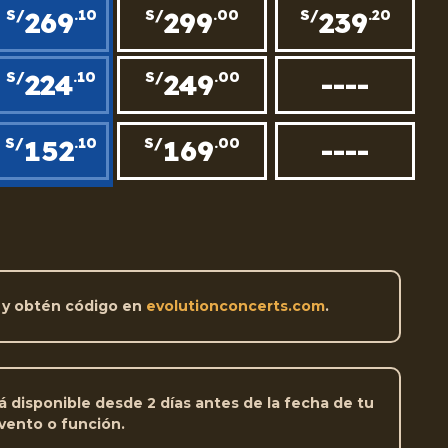
269
299
239
S/
.10
S/
.00
S/
.20
224
249
----
S/
.10
S/
.00
152
169
----
S/
.10
S/
.00
 y obtén código en
evolutionconcerts.com
.
á disponible desde 2 días antes de la fecha de tu
vento o función.