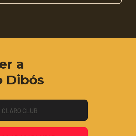
er a
o Dibós
CLARO CLUB