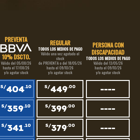
PREVENTA
REGULAR
PERSONA CON
TODOS LOS MEDIOS DE PAGO
DISCAPACIDAD
Válido una vez agotado el
10% DSCTO.
stock
TODOS LOS MEDIOS DE PAGO
Válido del 05/08/26
de PREVENTA o del 18/05/26
Válido del 13/05/26
hasta el 17/08/26
hasta el 09/10/26
hasta el 09/10/26
y/o agotar stock
y/o agotar stock
y/o agotar stock
404
449
----
S/
.10
S/
.00
359
399
----
S/
.10
S/
.00
341
379
----
S/
.10
S/
.00