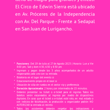
El Circo de Edwin Sierra está ubicado
en Av. Próceres de la Independencia
con Av. Del Parque - Frente a Sedapal
en San Juan de Lurigancho.
*
Funciones:
Del 19 de Julio al 27 de Agosto 2023 | Horario: Lun a Vie
8:00 pm; Sab y dom 4:30, 6:30 y 8:30 pm
*
Ingresan y pagan desde los 3 años acompañados de un adulto
responsable, cada uno con su entrada.
*
Boletería en el lugar del evento si
*
Estacionamiento propio en el local si
*
Ubicación de silla de ruedas en el sector vip y preferencia
*
Duración Aproximada:
2 horas, con intermedio de 15 minutos.
*
Deberán presentar su ticket o e-ticket para el ingreso. Todos los
boletos serán escaneados al ingreso por medio de dispositivos
digitales. En caso que el ticket o e-ticket esté roto, en mal estado o
con indicios de falsificación, la producción u organizador podrán NO
AUTORIZAR la entrada al recinto.
*
Todos los asistentes deberán respetar las indicaciones y