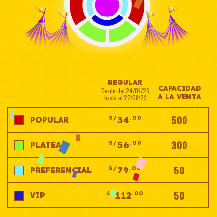
REGULAR
CAPACIDAD
Desde del 24/06/23
A LA VENTA
hasta el 27/08/23
500
34
S/
.00
POPULAR
300
56
S/
.00
PLATEA
50
79
S/
.00
PREFERENCIAL
50
112
S/
.00
VIP