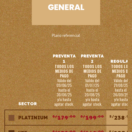
Plano referencial
PREVENTA
PREVENTA
1
2
REGULAR
TODOS LOS
TODOS LOS
TODOS LOS
MEDIOS DE
MEDIOS DE
MEDIOS DE
PAGO
PAGO
PAGO
Válido del
Válido del
Válido del
09/06/25
01/07/25
21/08/25
hasta el
hasta el
hasta el
30/06/25
20/08/25
26/09/25
y/o hasta
y/o hasta
y/o hasta
SECTOR
agotar stock.
agotar stock.
agotar stock.
179
199
238
S/
.00
S/
.00
S/
.0
PLATINIUM
S/
.00
S/
.00
S/
.0