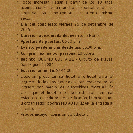
*
Todos ingresan. Pagan a partir de los 10 años,
acompañados de un adulto responsable de su
seguridad, cada uno con su entrada en el mismo
sector.
*
Día del concierto:
Viernes 26 de setiembre de
2025.
*
Duración aproximada del evento:
5 Horas.
*
Apertura de puertas:
06:00 p.m.
*
Evento puede iniciar desde las:
08:00 p.m.
*
Compra máxima por persona:
10 tickets.
*
Recinto:
DUOMO COSTA 21 - Circuito de Playas,
San Miguel 15086.
*
Estacionamiento:
S/ 43,00.
*
Deberán presentar su ticket o e-ticket para el
ingreso. Todos los boletos serán escaneados al
ingreso por medio de dispositivos digitales. En
caso que el ticket o e-ticket esté roto, en mal
estado o con indicios de falsificación, la producción
u organizador podrán NO AUTORIZAR la entrada al
recinto.
*
Precios incluyen comisión de ticketera.