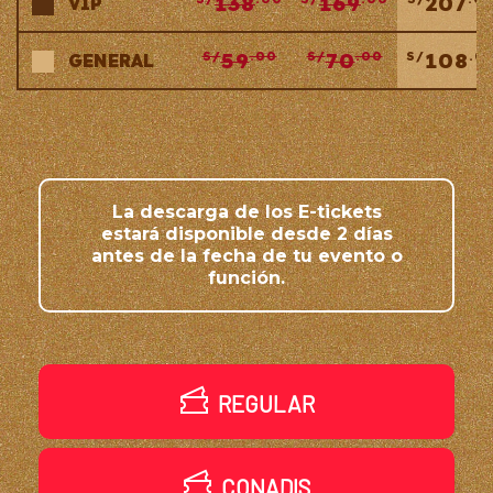
138
169
207
VIP
59
70
108
S/
.00
S/
.00
S/
.0
GENERAL
La descarga de los E-tickets
estará disponible desde 2 días
antes de la fecha de tu evento o
función.
REGULAR
CONADIS