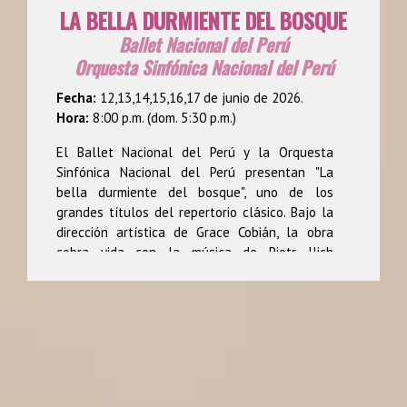
LA BELLA DURMIENTE DEL BOSQUE
Ballet Nacional del Perú
Orquesta Sinfónica Nacional del Perú
Fecha:
12,13,14,15,16,17 de junio de 2026.
Hora:
8:00 p.m. (dom. 5:30 p.m.)
El Ballet Nacional del Perú y la Orquesta
Sinfónica Nacional del Perú presentan "La
bella durmiente del bosque", uno de los
grandes títulos del repertorio clásico. Bajo la
dirección artística de Grace Cobián, la obra
cobra vida con la música de Piotr Ilich
Tchaikovsky, inspirada en el mágico cuento de
Charles Perrault, y una coreografía basada en
Marius Petipa, que nos transporta a un
universo de hadas, arte y danza.
Reseña del Ballet Nacional
En marzo de 1967 se crea el elenco peruano