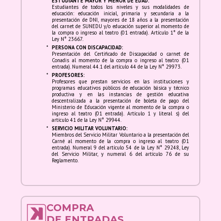
*
ESTUDIANTE MAYOR Y MENOR DE EDAD:
Estudiantes de todos los niveles y sus modalidades de
del Perú y el mundo, hasta las tendencias más
educación: educación inicial, primaria y secundaria a la
contemporáneas. La OSN ha estrenado y
presentación de DNI, mayores de 18 años a la presentación
del carnet de SUNEDU y/o educación superior al momento de
difundido la mayor cantidad de obras de
la compra o ingreso al teatro (01 entrada). Artículo 1° de la
Ley N° 23667.
compositores nacionales.
*
PERSONA CON DISCAPACIDAD:
Presentación del Certificado de Discapacidad o carnet de
Conadis al momento de la compra o ingreso al teatro (01
entrada). Numeral 44.1 del artículo 44 de la Ley N° 29973.
*
PROFESORES:
Profesores que prestan servicios en las instituciones y
programas educativos públicos de educación básica y técnico
productiva y en las instancias de gestión educativa
descentralizada a la presentación de boleta de pago del
Ministerio de Educación vigente al momento de la compra o
ingreso al teatro (01 entrada). Artículo 1 y literal s) del
artículo 41 de la Ley N° 29944.
*
SERVICIO MILITAR VOLUNTARIO:
Miembros del Servicio Militar Voluntario a la presentación del
Carné al momento de la compra o ingreso al teatro (01
entrada). Numeral 9 del artículo 54 de la Ley N° 29248, Ley
del Servicio Militar, y numeral 6 del artículo 76 de su
Reglamento.
COMPRA
DE ENTRADAS