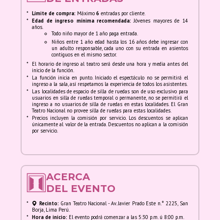
*
Límite de compra:
Máximo
6
entradas por cliente.
*
Edad de ingreso mínima recomendada:
Jóvenes mayores de 14
años.
Todo niño mayor de 1 año paga entrada.
Niños entre 1 año edad hasta los 16 años debe ingresar con
un adulto responsable, cada uno con su entrada en asientos
contiguos en el mismo sector.
*
El horario de ingreso al teatro será desde una hora y media antes del
inicio de la función.
*
La función inicia en punto. Iniciado el espectáculo no se permitirá el
ingreso a la sala, así respetamos la experiencia de todos los asistentes.
*
Las localidades de espacio de silla de ruedas son de uso exclusivo para
usuarios en silla de ruedas temporal o permanente, no se permitirá el
ingreso a no usuarios de silla de ruedas en estas localidades. El Gran
Teatro Nacional no provee silla de ruedas para estas localidades.
*
Precios incluyen la comisión por servicio. Los descuentos se aplican
únicamente al valor de la entrada. Descuentos no aplican a la comisión
por servicio.
ACERCA
DEL EVENTO
*
Recinto:
Gran Teatro Nacional - Av. Javier Prado Este n.° 2225, San
Borja, Lima Perú.
*
Hora de inicio:
El evento podrá comenzar a las 5:30 p.m. ú 8:00 p.m.