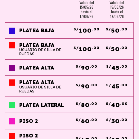
Válido del
Válido del
15/05/26
15/05/26
hasta el
hasta el
17/06/26
17/06/26
100
50
S/
.00
S/
.00
PLATEA BAJA
PLATEA BAJA
100
50
S/
.00
S/
.00
USUARIO DE SILLA DE
RUEDAS
90
45
S/
.00
S/
.00
PLATEA ALTA
PLATEA ALTA
90
45
S/
.00
S/
.00
USUARIO DE SILLA DE
RUEDAS
80
40
S/
.00
S/
.00
PLATEA LATERAL
60
30
S/
.00
S/
.00
PISO 2
PISO 2
S/
.00
S/
.00