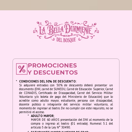
de danza escénica en un contexto que
apuesta por diversificar la oferta del
espectáculo del género. Desde ese entonces,
se enmarca en el propósito principal de brindar
espectáculos que armonicen lo mejor de las
técnicas clásicas y modernas del ballet, sin
inmolar las raíces culturales del país.
Actualmente, la destacada bailarina Grace
Kelly Cobián es la directora artística de la
compañía
PROMOCIONES
Y DESCUENTOS
Reseña de la Orquesta Sinfónica Nacional
del Perú
*
CONDICIONES DEL 50% DE DESCUENTO:
Si adquiere entradas con 50% de descuento deberá presentar un
documento (DNI, carné de SUNEDU, Carné de Educación Superior, Carné
Fundada en 1938, la Orquesta Sinfónica
de CONADIS, Certificado de Discapacidad, Carné del Servicio Militar
Voluntario y/o boleta de pago del Ministerio de Educación) que lo
Nacional del Perú es el elenco sinfónico con
acredite como adulto mayor, estudiante, persona con discapacidad,
mayor trascendencia y trayectoria de nuestro
docente público o integrante del servicio militar voluntario, al
momento de ingresar al teatro. De no cumplir con este requisito, no se
país. Ha logrado poner en vitrina un espacio de
permitirá el acceso.
*
ADULTO MAYOR:
diversidad artística, presentando repertorios
MAYOR DE 60 AÑOS presentación del DNI al momento de la
compra o ingreso al teatro (01 entrada). Numeral 5.1 del
que reflejan imaginarios sonoros de espacios,
artículo 5 de la Ley N° 30490.
corrientes y movimientos sociales y culturales