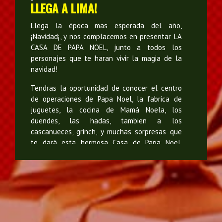
LLEGA A LIMA!
Llega la época mas esperada del año,
¡Navidad¡, y nos complacemos en presentar LA
CASA DE PAPA NOEL, junto a todos los
personajes que te haran vivir la magia de la
navidad!
Tendras la oportunidad de conocer el centro
de operaciones de Papa Noel, la fabrica de
juguetes, la cocina de Mamá Noela, los
duendes, las hadas, tambien a los
cascanueces, grinch, y muchas sorpresas que
te dará esta hermosa Casa de Papa Noel,
ubicada en Costa 21 de San Miguel.
Vive la experiencia junto a toda la familia, y
visitanos del 10 al 23 de diciembre, vive la
navidad con Santa Claus, los esperamos!