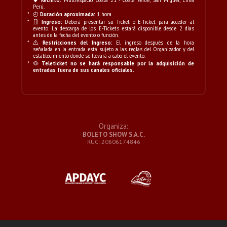
*
Recinto:
Multiespacio Costa 21 - Costa Verde, San Miguel, Lima
Perú.
*
Duración aproximada:
1 hora.
*
Ingreso:
Deberá presentar su Ticket o E-Ticket para acceder al
evento. La descarga de los E-Tickets estará disponible desde 2 días
antes de la fecha del evento o función.
*
Restricciones del Ingreso:
El ingreso después de la hora
señalada en la entrada está sujeto a las reglas del Organizador y del
establecimiento donde se llevará a cabo el evento.
*
Teleticket no se hará responsable por la adquisición de
entradas fuera de sus canales oficiales.
Organiza:
BOLETO SHOW S.A.C.
RUC: 20606174846