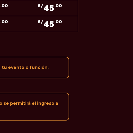
0
45
.00
S/
.00
0
45
.00
S/
.00
e tu evento o función.
o se permitirá el ingreso a