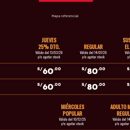
Mapa referencial
JUEVES
SU
25% DTO.
REGULAR
EL
Válido del 13/03/26
Válido del 14/01/26
Vál
y/o agotar stock
y/o agotar stock
y
60
80
S/
.00
S/
.00
S
60
80
S/
.00
S/
.00
S
MIÉRCOLES
ADULTO 
POPULAR
REGUL
Válido del 10/12/25
Válido del 1
y/o agotar stock
y/o agotar