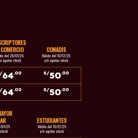
SCRIPTORES
 COMERCIO
CONADIS
ido del 26/01/26
Válido del 10/12/25
/o agotar stock
y/o agotar stock
64
50
/
.00
S/
.00
64
50
/
.00
S/
.00
MAYOR
AR
ESTUDIANTES
4/01/25
Válido del 10/12/25
 stock
y/o agotar stock