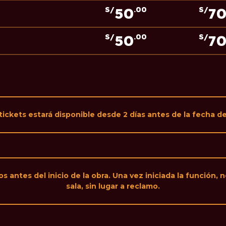
50
7
S/
.00
S/
50
7
S/
.00
S/
tickets estará disponible desde 2 días antes de la fecha d
 antes del inicio de la obra. Una vez iniciada la función, n
sala, sin lugar a reclamo.