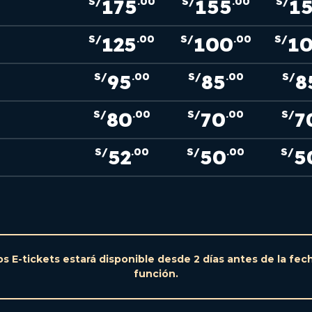
175
155
1
S/
.00
S/
.00
S/
125
100
1
S/
.00
S/
.00
S/
95
85
8
S/
.00
S/
.00
S/
80
70
7
S/
.00
S/
.00
S/
52
50
5
S/
.00
S/
.00
S/
os E-tickets estará disponible desde 2 días antes de la fec
función.