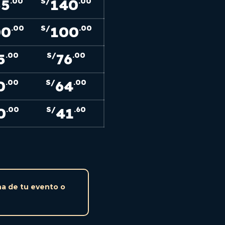
55
140
.00
S/
.00
00
100
.00
S/
.00
5
76
.00
S/
.00
0
64
.00
S/
.00
0
41
.00
S/
.60
ha de tu evento o