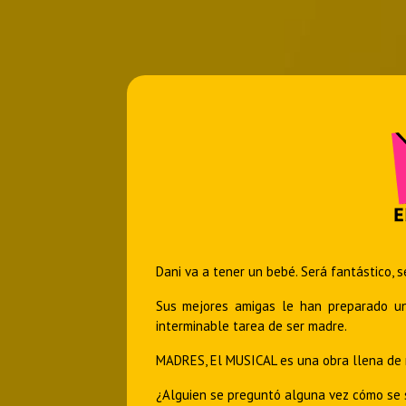
Dani va a tener un bebé. Será fantástico, s
Sus mejores amigas le han preparado un 
interminable tarea de ser madre.
MADRES, El MUSICAL es una obra llena de 
¿Alguien se preguntó alguna vez cómo se 