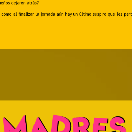
ueños dejaron atrás?
Y cómo al finalizar la jornada aún hay un último suspiro que les per