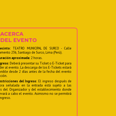
ACERCA
DEL EVENTO
cinto:
TEATRO MUNICIPAL DE SURCO - Calle
amento 236, Santiago de Surco, Lima (Perú).
ración aproximada:
2 horas.
greso:
Deberá presentar su Ticket o E-Ticket para
der al evento. La descarga de los E-Tickets estará
onible desde 2 días antes de la fecha del evento
nción.
stricciones del Ingreso:
El ingreso después de
ora señalada en la entrada está sujeto a las
as del Organizador y del establecimiento donde
levará a cabo el evento. Asimismo no se permitirá
ingreso.