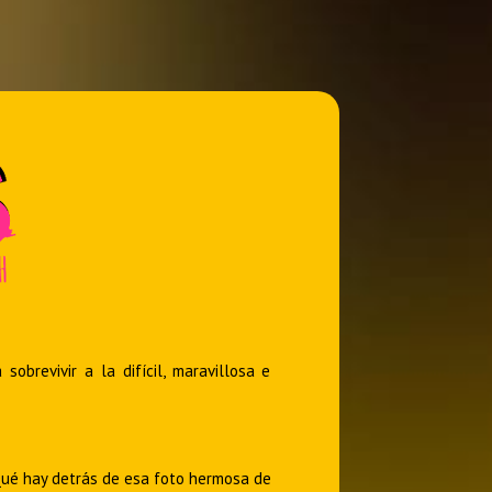
brevivir a la difícil, maravillosa e
Qué hay detrás de esa foto hermosa de