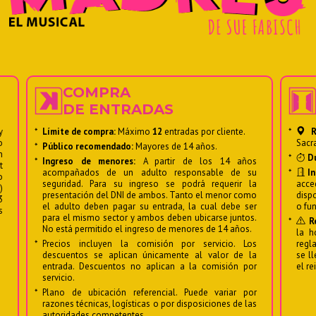
COMPRA
DE ENTRADAS
y
*
Límite de compra:
Máximo
12
entradas por cliente.
*
Re
o
Sacr
*
Público recomendado:
Mayores de 14 años.
n
*
Du
*
Ingreso de menores:
A partir de los 14 años
t
acompañados de un adulto responsable de su
*
In
o
seguridad. Para su ingreso se podrá requerir la
acce
)
presentación del DNI de ambos. Tanto el menor como
disp
3
el adulto deben pagar su entrada, la cual debe ser
o fu
s
para el mismo sector y ambos deben ubicarse juntos.
*
Re
No está permitido el ingreso de menores de 14 años.
la h
*
Precios incluyen la comisión por servicio. Los
regl
descuentos se aplican únicamente al valor de la
se l
entrada. Descuentos no aplican a la comisión por
el re
servicio.
*
Plano de ubicación referencial. Puede variar por
razones técnicas, logísticas o por disposiciones de las
autoridades competentes.