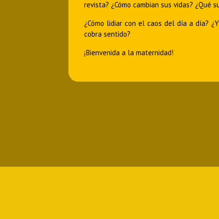
revista? ¿Cómo cambian sus vidas? ¿Qué s
¿Cómo lidiar con el caos del día a día? ¿
cobra sentido?
¡Bienvenida a la maternidad!