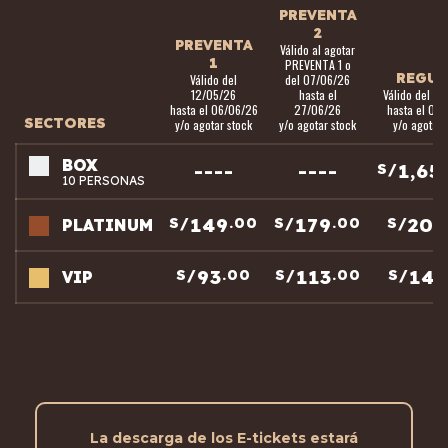
PREVENTA
2
PREVENTA
Válido al agotar
1
PREVENTA 1 o
REGUL
Válido del
del 07/06/26
12/05/26
hasta el
Válido del 2
hasta el 06/06/26
27/06/26
hasta el 04
SECTORES
y/o agotar stock
y/o agotar stock
y/o agotar 
BOX
----
----
1,65
S/
10 PERSONAS
149
179
209
S/
.00
S/
.00
S/
PLATINUM
93
113
143
S/
.00
S/
.00
S/
VIP
La descarga de los E-tickets estará