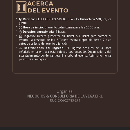
ACERCA
DEL EVENTO
*
Recinto:
CLUB CENTRO SOCIAL ICA - Av. Huacachina S/N, Ica, Ica
(Perú).
*
Hora de inicio:
El evento podrá comenzar a las 10:00 p.m.
*
Duración aproximada:
2 horas.
*
Ingreso:
Deberá presentar su Ticket o E-Ticket para acceder al
evento. La descarga de los E-Tickets estará disponible desde 2 días
antes de la fecha del evento o función.
*
Restricciones del Ingreso:
El ingreso después de la hora
señalada en la entrada está sujeto a las reglas del Organizador y del
establecimiento donde se llevará a cabo el evento. Asimismo no se
permitirá el reingreso.
Organiza:
NEGOCIOS & CONSULTORIA DE LA VEGA EIRL
RUC: 20602785654