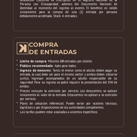
Resolución Ejecutiva de inscripción en el Registro Nacional de la
Persona con Discapacidad; además del Documento Nacional de
Identidad al momento del ingreso al evento. El beneficio es válido
únicamente para la compra de una (1) entrada por persona
debidamente acreditada. Stock: 4 entradas.
COMPRA
DE ENTRADAS
*
Límite de compra:
Máximo
10
entradas por cliente.
*
Público recomendado:
Apto para todos.
*
Ingreso de menores:
Tanto el menor como el adulto deben pagar su
entrada, la cual debe ser para el mismo sector y ambos deben ubicarse
juntos. Ingresan acompañados de un adulto responsable de su
seguridad. Para su ingreso se podrá requerir la presentación del DNI de
ambos.
*
Precios incluyen la comisión por servicio. Los descuentos se aplican
únicamente al valor de la entrada. Descuentos no aplican a la comisión
por servicio.
*
Plano de ubicación referencial. Puede variar por razones técnicas,
logísticas o por disposiciones de las autoridades competentes.
*
Las tarifas pueden estar asociadas a asientos específicos.