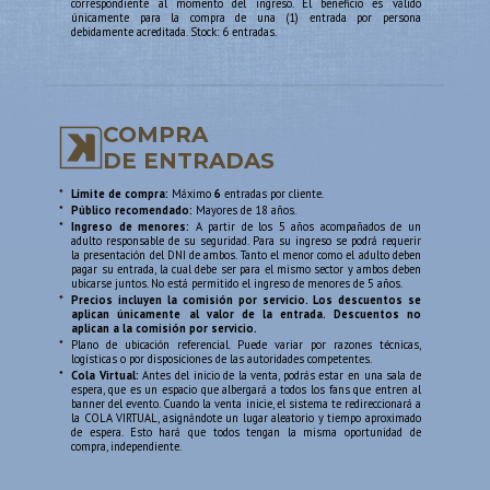
correspondiente al momento del ingreso. El beneficio es válido
únicamente para la compra de una (1) entrada por persona
debidamente acreditada. Stock: 6 entradas.
COMPRA
DE ENTRADAS
*
Límite de compra:
Máximo
6
entradas por cliente.
*
Público recomendado:
Mayores de 18 años.
*
Ingreso de menores:
A partir de los 5 años acompañados de un
adulto responsable de su seguridad. Para su ingreso se podrá requerir
la presentación del DNI de ambos. Tanto el menor como el adulto deben
pagar su entrada, la cual debe ser para el mismo sector y ambos deben
ubicarse juntos. No está permitido el ingreso de menores de 5 años.
*
Precios incluyen la comisión por servicio. Los descuentos se
aplican únicamente al valor de la entrada. Descuentos no
aplican a la comisión por servicio.
*
Plano de ubicación referencial. Puede variar por razones técnicas,
logísticas o por disposiciones de las autoridades competentes.
*
Cola Virtual:
Antes del inicio de la venta, podrás estar en una sala de
espera, que es un espacio que albergará a todos los fans que entren al
banner del evento. Cuando la venta inicie, el sistema te redireccionará a
la COLA VIRTUAL, asignándote un lugar aleatorio y tiempo aproximado
de espera. Esto hará que todos tengan la misma oportunidad de
compra, independiente.