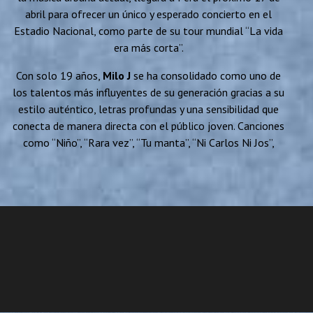
abril para ofrecer un único y esperado concierto en el
Estadio Nacional, como parte de su tour mundial “La vida
era más corta”.
Con solo 19 años,
Milo J
se ha consolidado como uno de
los talentos más influyentes de su generación gracias a su
estilo auténtico, letras profundas y una sensibilidad que
conecta de manera directa con el público joven. Canciones
como “Niño”, “Rara vez”, “Tu manta”, “Ni Carlos Ni Jos”,
“Vudú”, “Domingo”, “Sincera” y “A vos”, entre muchas otras,
acumulan millones de reproducciones y lo posicionan como
uno de los artistas más escuchados del momento.
Su impacto no ha pasado desapercibido para la crítica
especializada. La prestigiosa revista Rolling Stone lo ha
calificado como el “Niño terrible” de la nueva escena
musical, resaltando su capacidad para romper moldes y
narrar historias reales con una madurez artística poco
común para su edad.