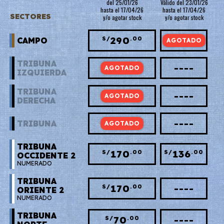
del 25/01/26
Válido del 23/01/26
hasta el 17/04/26
hasta el 17/04/26
SECTORES
y/o agotar stock
y/o agotar stock
290
232
S/
.00
S/
.00
CAMPO
TRIBUNA
230
----
S/
.00
IZQUIERDA
TRIBUNA
230
----
S/
.00
DERECHA
165
----
S/
.00
TRIBUNA
TRIBUNA
170
136
S/
.00
S/
.00
OCCIDENTE 2
NUMERADO
TRIBUNA
170
----
S/
.00
ORIENTE 2
NUMERADO
TRIBUNA
70
----
S/
.00