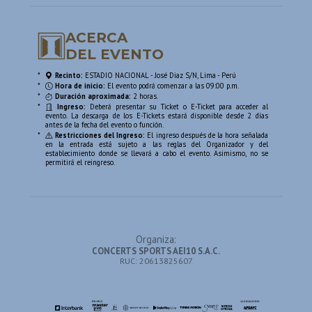
ACERCA
DEL EVENTO
*
Recinto:
ESTADIO NACIONAL - José Diaz S/N, Lima - Perú
*
Hora de inicio:
El evento podrá comenzar a las 09:00 p.m.
*
Duración aproximada:
2 horas.
*
Ingreso:
Deberá presentar su Ticket o E-Ticket para acceder al
evento. La descarga de los E-Tickets estará disponible desde 2 días
antes de la fecha del evento o función.
*
Restricciones del Ingreso:
El ingreso después de la hora señalada
en la entrada está sujeto a las reglas del Organizador y del
establecimiento donde se llevará a cabo el evento. Asimismo, no se
permitirá el reingreso.
Organiza:
CONCERTS SPORTS AEI10 S.A.C.
RUC: 20613825607