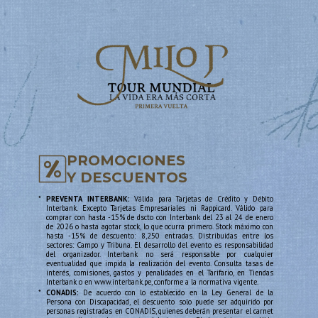
A lo largo de su carrera,
Milo J
también ha destacado por
sus colaboraciones con importantes figuras de la música
latina como Nicki Nicole, Wos, Bizarrap, Nito NB y YSY A,
reafirmando su lugar dentro de la nueva generación que
está marcando el rumbo del sonido urbano en español.
Con una propuesta honesta, una identidad sólida y un
crecimiento constante a nivel internacional, la llegada de
Milo J
a Lima promete ser uno de los conciertos más
PROMOCIONES
destacados del año. La venta de entradas se realizará a
Y DESCUENTOS
través de Teleticket, con una preventa exclusiva los días
*
PREVENTA INTERBANK:
Válida para Tarjetas de Crédito y Débito
viernes y sábado, que contará con un 15% de descuento
Interbank. Excepto Tarjetas Empresariales ni Rappicard. Válido para
para pagos con tarjetas Interbank.
comprar con hasta -15% de dscto con Interbank del 23 al 24 de enero
de 2026 o hasta agotar stock, lo que ocurra primero. Stock máximo con
hasta -15% de descuento: 8,250 entradas. Distribuidas entre los
sectores: Campo y Tribuna. El desarrollo del evento es responsabilidad
del organizador. Interbank no será responsable por cualquier
eventualidad que impida la realización del evento. Consulta tasas de
interés, comisiones, gastos y penalidades en el Tarifario, en Tiendas
Interbank o en www.interbank.pe, conforme a la normativa vigente.
*
CONADIS:
De acuerdo con lo establecido en la Ley General de la
Persona con Discapacidad, el descuento solo puede ser adquirido por
personas registradas en CONADIS, quienes deberán presentar el carnet