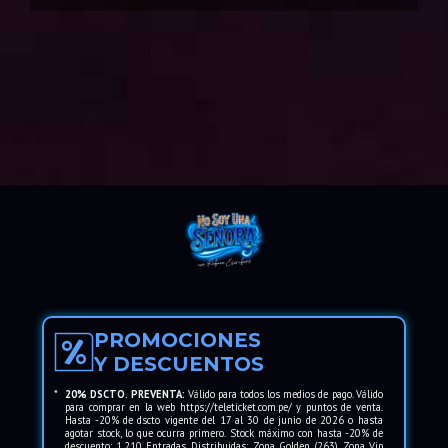
Con un estilo vibrante y desenfadado, podrás
disfrutar de un ambiente íntimo que refleja el
espíritu libre de Rebeca. Cada canción hará
resonar cada emoción, creando una conexión
única con cada espectador.
Acompañada de un elenco de talentosos
bailarines en un vestuario deslumbrante, "No
Soy Una Señora" no solo entretiene, sino que
también inspira. ¡Ven y déjate llevar por una
fiesta de pura energía y una experiencia única!
PROMOCIONES
Y DESCUENTOS
*
20% DSCTO. PREVENTA:
Válido para todos los medios de pago. Válido
para comprar en la web https://teleticket.com.pe/ y puntos de venta.
Hasta -20% de dscto vigente del 17 al 30 de junio de 2026 o hasta
agotar stock, lo que ocurra primero. Stock máximo con hasta -20% de
descuento: 1,210 Entradas. Distribuidas: Zona Golden (263), Zona Vip