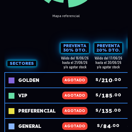
Mapa referencial
PREVENTA
PREVENTA
30% DTO.
20% DTO.
Válido del 16/06/26
Válido del 17/06/26
hasta el 21/06/26
hasta el 30/06/26
ha
SECTORES
y/o agotar stock
y/o agotar stock
y
185
210
S/
.00
S/
.00
S
GOLDEN
163
185
S/
.00
S/
.00
S
VIP
119
135
S/
.00
S/
.00
S
PREFERENCIAL
74
84
S/
.00
S/
.00
S
GENERAL