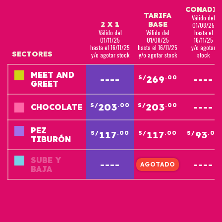
CONADIS
TARIFA
Válido del
2 X 1
BASE
01/08/25
Válido del
Válido del
hasta el
01/11/25
01/08/25
16/11/25
hasta el 16/11/25
hasta el 16/11/25
y/o agotar
SECTORES
y/o agotar stock
y/o agotar stock
stock
MEET AND
----
269
----
S/
.00
GREET
203
203
----
S/
.00
S/
.00
CHOCOLATE
PEZ
117
117
93
S/
.00
S/
.00
S/
.00
TIBURÓN
SUBE Y
----
49
----
S/
.00
BAJA