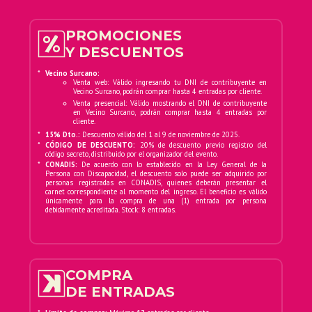
REX de Buenos Aires (¡3,262 espectadores!).
Se preparan para su gira internacional por
PROMOCIONES
España y México y ahora, por primera vez,
Y DESCUENTOS
llegan a PERÚ con todo su talento, color y
magia.
*
Vecino Surcano:
Venta web: Válido ingresando tu DNI de contribuyente en
Vecino Surcano, podrán comprar hasta 4 entradas por cliente.
En este show nos regalarán sus mejores
Venta presencial: Válido mostrando el DNI de contribuyente
en Vecino Surcano, podrán comprar hasta 4 entradas por
canciones:
cliente.
*
15% Dto.:
Descuento válido del 1 al 9 de noviembre de 2025.
Pez Tiburón, Chocolate, Astronauta ¡y muchas
*
CÓDIGO DE DESCUENTO:
20% de descuento previo registro del
código secreto, distribuido por el organizador del evento.
más!
*
CONADIS:
De acuerdo con lo establecido en la Ley General de la
Persona con Discapacidad, el descuento solo puede ser adquirido por
Además, presentan su nuevo disco:
personas registradas en CONADIS, quienes deberán presentar el
carnet correspondiente al momento del ingreso. El beneficio es válido
"AL AGUA PEZ", lanzado junto a UNIVERSAL
únicamente para la compra de una (1) entrada por persona
debidamente acreditada. Stock: 8 entradas.
MUSIC, una obra fresca, poderosa y entrañable
que ya está conquistando plataformas
digitales.
EVENTO CON PROPÓSITO
COMPRA
DE ENTRADAS
Este espectáculo no solo busca entretener,