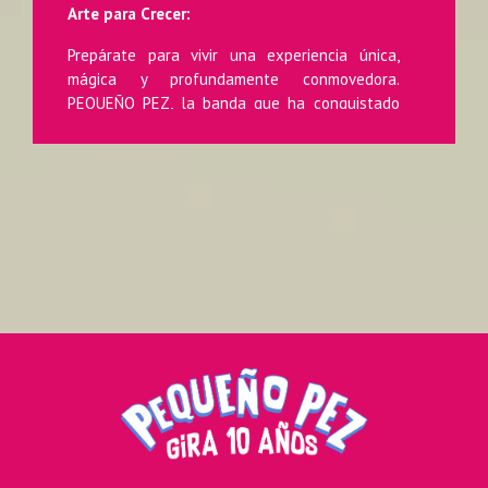
Arte para Crecer:
Prepárate para vivir una experiencia única,
mágica y profundamente conmovedora.
PEQUEÑO PEZ, la banda que ha conquistado
los corazones de miles de familias en
Latinoamérica, llega por primera vez a PERÚ
este 16 de noviembre con una gira inolvidable
que hará cantar, bailar y soñar a grandes y
chicos.
Desde Argentina, con amor y ritmo:
Pequeño Pez es una agrupación de música
infantil con 10 años de trayectoria, liderada
por Ceci e Iván, artistas que han revolucionado
la escena musical para las infancias con
canciones que conectan, educan y emocionan.
Acaban de cerrar su gira por toda Argentina
con un show a sala llena en el mítico GRAN