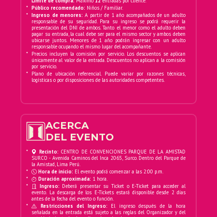
sino también generar impacto social real. En
*
Límite de compra:
Máximo
12
entradas por cliente.
*
Público recomendado:
Niños / Familiar.
alianza con la ONG JUGUETE PENDIENTE, que
*
Ingreso de menores:
A partir de 1 año acompañados de un adulto
trabaja llevando alegría, educación y
responsable de su seguridad. Para su ingreso se podrá requerir la
presentación del DNI de ambos. Tanto el menor como el adulto deben
esperanza a los niños en situación vulnerable
pagar su entrada, la cual debe ser para el mismo sector y ambos deben
ubicarse juntos. Menores de 1 año podrán ingresar con un adulto
en todo el país, una parte de lo recaudado
responsable ocupando el mismo lugar del acompañante.
será destinada a una gran campaña navideña
*
Precios incluyen la comisión por servicio. Los descuentos se aplican
únicamente al valor de la entrada. Descuentos no aplican a la comisión
para regalar sonrisas a cientos de niños y
por servicio.
*
Plano de ubicación referencial. Puede variar por razones técnicas,
niñas del Perú.
logísticas o por disposiciones de las autoridades competentes.
¡Cuando compras tu entrada, también estás
sembrando felicidad!
UN SHOW FAMILIAR QUE TRANSFORMA Y
ACERCA
ENAMORA
DEL EVENTO
Sus shows son una fiesta de emociones
*
Recinto:
CENTRO DE CONVENCIONES PARQUE DE LA AMISTAD
SURCO - Avenida Caminos del Inca 2065, Surco. Dentro del Parque de
y valores, donde los niños se sienten
la Amistad, Lima Perú.
*
Hora de inicio:
El evento podrá comenzar a las 2:00 p.m.
protagonistas y los adultos reviven la
*
Duración aproximada:
1 hora.
magia de la infancia.
*
Ingreso:
Deberá presentar su Ticket o E-Ticket para acceder al
evento. La descarga de los E-Tickets estará disponible desde 2 días
Su música es de altísima calidad
antes de la fecha del evento o función.
*
Restricciones del Ingreso:
El ingreso después de la hora
artística y humana.
señalada en la entrada está sujeto a las reglas del Organizador y del