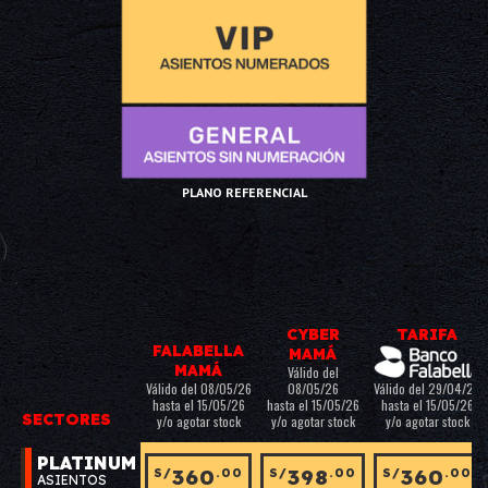
PLANO REFERENCIAL
CYBER
TARIFA
FALABELLA
MAMÁ
MAMÁ
Válido del
Válido del 08/05/26
08/05/26
Válido del 29/04/26
hasta el 15/05/26
hasta el 15/05/26
hasta el 15/05/26
SECTORES
y/o agotar stock
y/o agotar stock
y/o agotar stock
PLATINUM
360
398
360
S/
.00
S/
.00
S/
.00
ASIENTOS