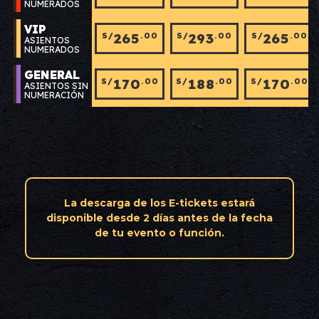
NUMERADOS
VIP
265
293
265
S/
.00
S/
.00
S/
.00
ASIENTOS
NUMERADOS
GENERAL
170
188
170
S/
.00
S/
.00
S/
.00
ASIENTOS SIN
NUMERACIÓN
La descarga de los E-tickets estará
disponible desde 2 días antes de la fecha
de tu evento o función.