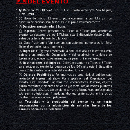
DEL EVENTO
*
Recinto:
MULTIESPACIO COSTA 21 - Costa Verde S/N - San Miguel,
Lima - Perú.
*
Hora de inicio:
El evento podrá comenzar a las 8:45 p.m. La
apertura de puertas será desde las 5:00 p.m. aproximadamente.
*
Duración aproximada:
2 horas.
*
Ingreso:
Deberá presentar su Ticket o E-Ticket para acceder al
evento. La descarga de los E-Tickets estará disponible desde 2 días
antes de la fecha del evento o función.
*
La Zona Platinum y Vip cuentan con asientos numerados, la Zona
General son asientos sin numerar.
*
Ingreso:
El ingreso después de la hora señalada en la entrada está
sujeto a las reglas del Organizador y del establecimiento donde se
llevará a cabo el evento. Asimismo no se permitirá el reingreso.
*
Restricciones del Ingreso:
Deberá presentar su Ticket o E-Ticket
para acceder al evento. La descarga de los E-Tickets estará disponible
desde 2 días antes de la fecha del evento o función.
*
Objetos Prohibidos:
Por motivos de seguridad, el público será
revisado al ingresar al show. Por disposición del Organizador del
evento, está prohibido ingresar con encendedores, fósforos, objetos
punzo cortantes, elementos de vidrio y/o metálicos, aerosoles, punteros
láser, botellas plásticas y/o de vidrio, cámaras fotográficas profesionales
y/o semiprofesionales, filmadoras, drones, selfie sticks, entre otros
objetos que se consideren peligrosos.
*
Teleticket y la producción del evento no se harán
responsables por la adquisición de entradas fuera de los
canales oficiales de Teleticket.