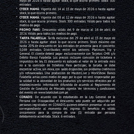
mayo de 2026 o hasta agotar stock, lo que ocurra primero. Stock: 300
entradas
*
CYBER MAMÁ:
Vigente del 14 al 15 de mayo de 2026 o hasta agotar
stock, lo que ocurra primero.
*
CYBER MAMÁ:
Vigente del 08 al 12 de mayo de 2026 o hasta agotar
stock, lo que ocurra primero. Stock: 300 entradas. Válido para todos los
medios de pago.
*
PROMO FANS:
Descuento válido del 9 de marzo al 16 de abril de
2026. Válido para todos los medios de pago.
*
TARIFA FALABELLA:
Tarifa exclusiva del 29 de abril al 15 de mayo de
2026 o hasta agotar stock lo que ocurra primero. Stock máximo con
hasta 20% de descuento en las entradas de preventa para el concierto:
5,069 entradas. Distribuidas entre los sectores: Platinum, Vip y
General. El cliente deberá pagar exclusivamente con Tarjetas CMR y/o
Débito Banco Falabella. Los precios incluyen comisión de ticketera e
impuestos de ley. El descuento es aplicado al valor de la entrada más
no a la comisión de ticketera. Para participar, la tarjeta se debe
encontrar activa, sin mora, con saldo disponible, sin problema crediticios
y/o refinanciadas. Una producción de MasterLive y WorkShow. Banco
Falabella actúa como medio de pago por lo que no será responsable por
la calidad ni la idoneidad de los productos y/o servicios ofrecidos por el
establecimiento. Información difundida de acuerdo al Reglamento de
Gestión de Conducta de Mercado vigente. Ver términos y condiciones
del evento en www.teleticket.com.pe.
*
CONADIS:
De acuerdo con lo establecido en la Ley General de la
Persona con Discapacidad, el descuento solo puede ser adquirido por
personas registradas en CONADIS, quienes deberán presentar el carnet
correspondiente al momento del ingreso. El beneficio es válido
únicamente para la compra de una (1) entrada por persona
debidamente acreditada. Stock: 6 entradas.