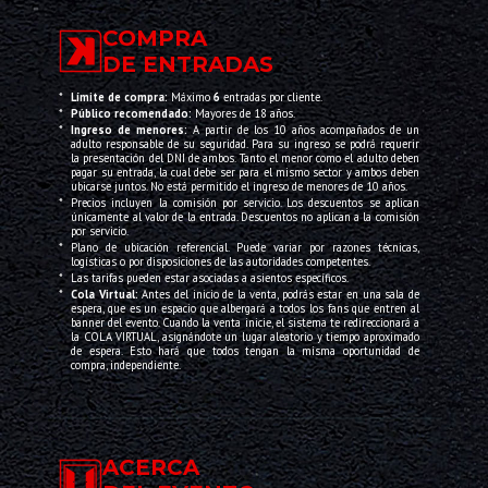
COMPRA
DE ENTRADAS
*
Límite de compra:
Máximo
6
entradas por cliente.
*
Público recomendado:
Mayores de 18 años.
*
Ingreso de menores:
A partir de los 10 años acompañados de un
adulto responsable de su seguridad. Para su ingreso se podrá requerir
la presentación del DNI de ambos. Tanto el menor como el adulto deben
pagar su entrada, la cual debe ser para el mismo sector y ambos deben
ubicarse juntos. No está permitido el ingreso de menores de 10 años.
*
Precios incluyen la comisión por servicio. Los descuentos se aplican
únicamente al valor de la entrada. Descuentos no aplican a la comisión
por servicio.
*
Plano de ubicación referencial. Puede variar por razones técnicas,
logísticas o por disposiciones de las autoridades competentes.
*
Las tarifas pueden estar asociadas a asientos específicos.
*
Cola Virtual:
Antes del inicio de la venta, podrás estar en una sala de
espera, que es un espacio que albergará a todos los fans que entren al
banner del evento. Cuando la venta inicie, el sistema te redireccionará a
la COLA VIRTUAL, asignándote un lugar aleatorio y tiempo aproximado
de espera. Esto hará que todos tengan la misma oportunidad de
compra, independiente.
ACERCA