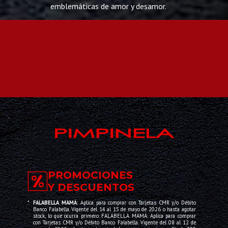
emblemáticas de amor y desamor.
El nuevo espectáculo combina música, humor y emoción a
través de una puesta en escena emotiva e innovadora,
diseñada para conectar con públicos de distintas
generaciones. Ambos comparten la voz y la autoría de
muchas de sus canciones, que combinan el pop latino con
la influencia del teatro musical y las telenovelas.
PROMOCIONES
Y DESCUENTOS
*
FALABELLA MAMÁ:
Aplica para comprar con Tarjetas CMR y/o Débito
Banco Falabella. Vigente del 14 al 15 de mayo de 2026 o hasta agotar
stock, lo que ocurra primero. FALABELLA MAMÁ: Aplica para comprar
con Tarjetas CMR y/o Débito Banco Falabella. Vigente del 08 al 12 de