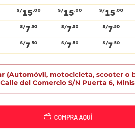
15
15
15
S/
.00
S/
.00
S/
.00
7
7
7
S/
.50
S/
.50
S/
.50
7
7
7
S/
.50
S/
.50
S/
.50
ar (Automóvil, motocicleta, scooter o b
Calle del Comercio S/N Puerta 6, Minis
COMPRA AQUÍ