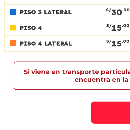
30
S/
.00
PISO 3 LATERAL
15
S/
.00
PISO 4
15
S/
.00
PISO 4 LATERAL
Si viene en transporte particul
encuentra en la 