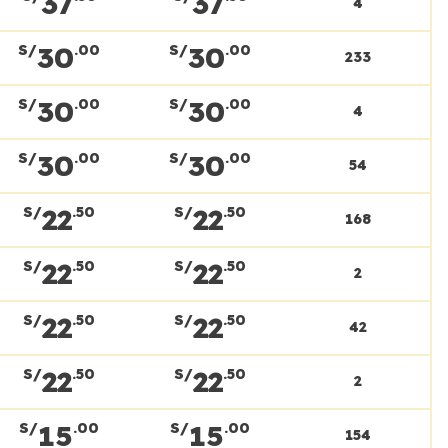
37
37
4
30
30
S/
.00
S/
.00
233
30
30
S/
.00
S/
.00
4
30
30
S/
.00
S/
.00
54
22
22
S/
.50
S/
.50
168
22
22
S/
.50
S/
.50
2
22
22
S/
.50
S/
.50
42
22
22
S/
.50
S/
.50
2
15
15
S/
.00
S/
.00
154