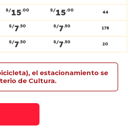
15
15
S/
.00
S/
.00
44
7
7
S/
.50
S/
.50
178
7
7
S/
.50
S/
.50
20
icicleta), el estacionamiento se
terio de Cultura.