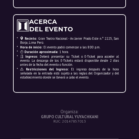
ACERCA
DEL EVENTO
*
Recinto:
Gran Teatro Nacional - Av. Javier Prado Este n.° 2225, San
Borja, Lima Perú.
*
Hora de inicio:
El evento podrá comenzar a las 8:00 p.m.
*
Duración aproximada:
1 hora.
*
Ingreso:
Deberá presentar su Ticket o E-Ticket para acceder al
evento. La descarga de los E-Tickets estará disponible desde 2 días
antes de la fecha del evento o función.
*
Restricciones del Ingreso:
El ingreso después de la hora
señalada en la entrada está sujeto a las reglas del Organizador y del
establecimiento donde se llevará a cabo el evento.
Organiza:
GRUPO CULTURAL YUYACHKANI
RUC: 20147857013