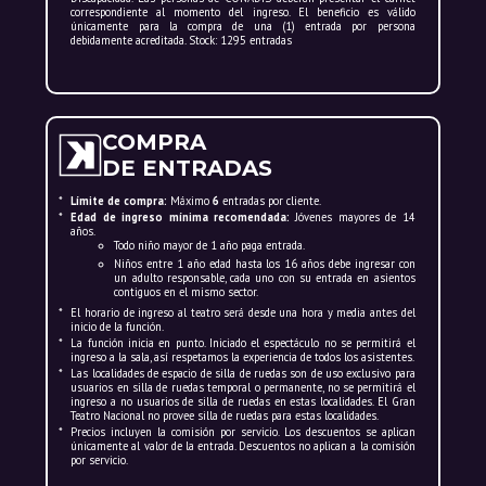
correspondiente al momento del ingreso. El beneficio es válido
mismo tiempo en un ficticio acompañante de
únicamente para la compra de una (1) entrada por persona
debidamente acreditada. Stock: 1295 entradas
los conquistadores, así como protector de los
catequizadores. También fue el grito de guerra
que los españoles utilizaron para propiciar la
intervención divina antes de sus combates.
COMPRA
Durante la Reconquista fue Santiago
DE ENTRADAS
Matamoros y en América se convirtió en
Santiago Mataindios. La conquista fue tan
*
Límite de compra:
Máximo
6
entradas por cliente.
rápida, dramática e inexorable que los pueblos
*
Edad de ingreso mínima recomendada:
Jóvenes mayores de 14
años.
conquistados atribuyeron la victoria cristiana
Todo niño mayor de 1 año paga entrada.
al triunfo de sus dioses y a la derrota de los
Niños entre 1 año edad hasta los 16 años debe ingresar con
un adulto responsable, cada uno con su entrada en asientos
dioses indígenas. Muchos creyeron ver a
contiguos en el mismo sector.
Santiago combatir junto a las huestes de
*
El horario de ingreso al teatro será desde una hora y media antes del
inicio de la función.
Hernán Cortés y de Francisco Pizarro. Santiago,
*
La función inicia en punto. Iniciado el espectáculo no se permitirá el
el Patrón Santiago, fue inmortalizado por los
ingreso a la sala, así respetamos la experiencia de todos los asistentes.
*
Las localidades de espacio de silla de ruedas son de uso exclusivo para
pintores indios de la escuela cusqueña y se
usuarios en silla de ruedas temporal o permanente, no se permitirá el
ingreso a no usuarios de silla de ruedas en estas localidades. El Gran
convirtió muy pronto en el Santo Patrón de
Teatro Nacional no provee silla de ruedas para estas localidades.
muchos pueblos indígenas. La fiesta del Patrón
*
Precios incluyen la comisión por servicio. Los descuentos se aplican
únicamente al valor de la entrada. Descuentos no aplican a la comisión
Santiago se celebra todos los 25 de julio de
por servicio.
cada año.