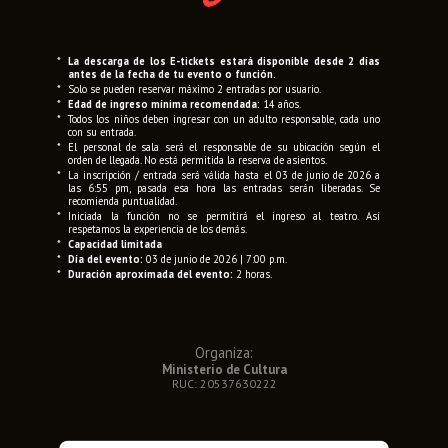
*
La descarga de los E-tickets estará disponible desde 2 días
antes de la fecha de tu evento o función.
*
Solo se pueden reservar máximo 2 entradas por usuario.
*
Edad de ingreso mínima recomendada:
14 años.
*
Todos los niños deben ingresar con un adulto responsable, cada uno
con su entrada.
*
El personal de sala será el responsable de su ubicación según el
orden de llegada. No está permitida la reserva de asientos.
*
La inscripción / entrada será válida hasta el 03 de junio de 2026 a
las 6:55 pm, pasada esa hora las entradas serán liberadas. Se
recomienda puntualidad.
*
Iniciada la función no se permitirá el ingreso al teatro. Así
respetamos la experiencia de los demás.
*
Capacidad limitada
*
Día del evento:
03 de junio de 2026 | 7:00 p.m.
*
Duración aproximada del evento:
2 horas.
Organiza:
Ministerio de Cultura
RUC: 20537630222