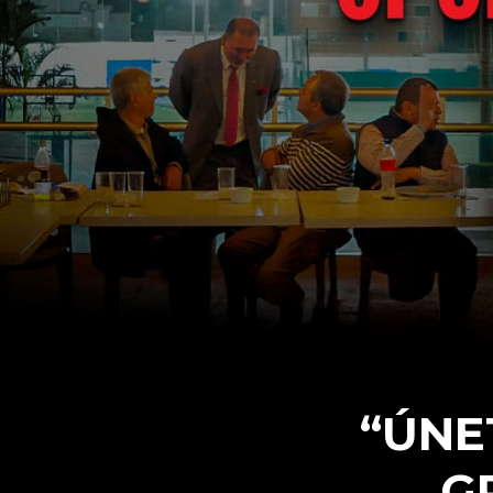
“ÚNE
G