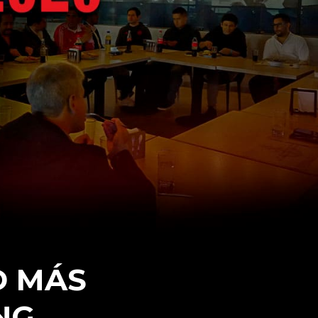
D MÁS
NG