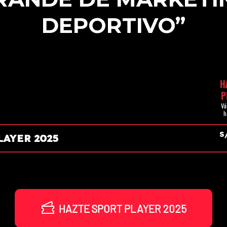
DEPORTIVO”
H
P
Vá
h
S
LAYER 2025
HAZTE SPORT PLAYER 2025