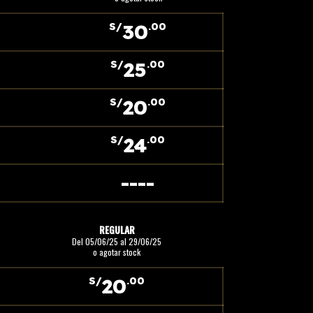
30
S/
.00
25
S/
.00
20
S/
.00
24
S/
.00
----
REGULAR
Del 05/06/25 al 29/06/25
o agotar stock
20
S/
.00