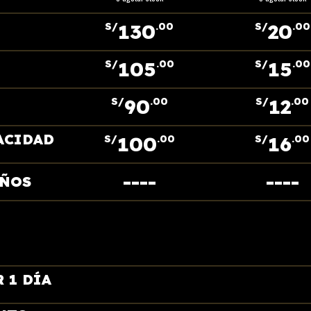
130
20
S/
.00
S/
.00
105
15
S/
.00
S/
.00
90
12
S/
.00
S/
.00
ACIDAD
100
16
S/
.00
S/
.00
----
----
AÑOS
 1 DÍA