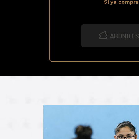
Si ya compra
ABONO ES