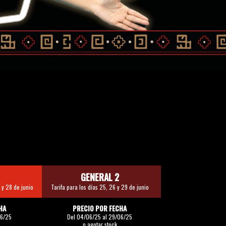
GENERAL 2
 y 28 de junio
Tarifa para los días 25, 26 y 29 de junio
HA
PRECIO POR FECHA
06/25
Del 04/06/25 al 29/06/25
o agotar stock