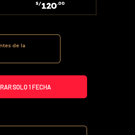
120
S/
.00
ntes de la
RAR SOLO 1 FECHA