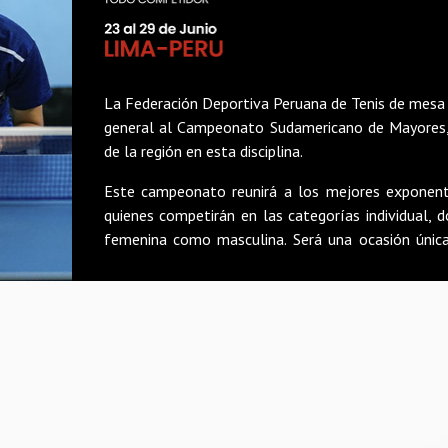
La Federación Deportiva Peruana de Tenis de mesa t
general al Campeonato Sudamericano de Mayores,
de la región en esta disciplina.
Este campeonato reunirá a los mejores exponent
quienes competirán en las categorías individual, 
femenina como masculina. Será una ocasión única 
competitivo de los atletas que representan a sus r
Delegaciones participantes: Argentina, Brasil, Chi
entre otros.
Invitamos a todos los aficionados al deporte, ins
ser parte de este prestigioso certamen, que prom
espíritu deportivo a nivel continental.