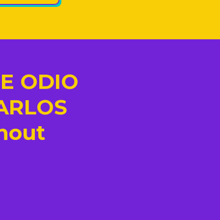
 TE ODIO
ARLOS
nout