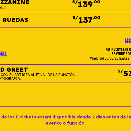
EZZANINE
139
S/
.00
ADO
137
S/
.00
E RUEDAS
M&
NO INCLUYE ENTR
NAL
SE VENDE PO
Válido del 30/06/26 hasta el
D GREET
5
S/
ON EL ARTISTA AL FINAL DE LA FUNCIÓN.
OTOGRAFÍA.
de los E-tickets estará disponible desde 2 días antes de l
evento o función.