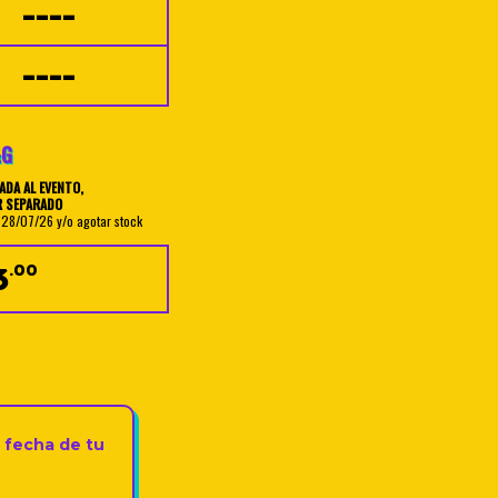
----
----
G
ADA AL EVENTO,
R SEPARADO
 28/07/26 y/o agotar stock
3
.00
a fecha de tu