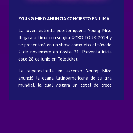
YOUNG MIKO ANUNCIA CONCIERTO EN LIMA
La joven estrella puertorriqueña Young Miko
llegará a Lima con su gira XOXO TOUR 2024 y
se presentará en un show completo el sábado
2 de noviembre en Costa 21. Preventa inicia
este 28 de junio en Teleticket.
La superestrella en ascenso Young Miko
anunció la etapa latinoamericana de su gira
mundial, la cual visitará un total de trece
ciudades. Aclamada por The New York Times
como una de las artistas "que están
moldeando el sonido del 2024", Young Miko
celebrará el éxito de su álbum debut, “att.”,
que debutó en el Top 10 de las listas de
Billboard de Álbumes Latinos. El encuentro