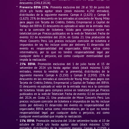
descuento. (CHILE2024).
gracias a Move Concerts Perú. Las entradas
*
Preventa BBVA 25%:
Preventa exclusiva del 28 al 30 de junio del
2024 y/o hasta agotar stock (stock máximo 4,250 entradas),
estarán disponibles vía Teleticket (web y
distribuidas de la siguiente manera: Campo A (2,625) y Campo B
(1,625). 25% de descuento en las entradas al concierto de Young Miko
puntos de venta) con preventa para clientes
para pagos con Tarjeta de Crédito, Débito, Empresarial y Capital de
Trabajo del BBVA. El descuento es aplicado al valor de la entrada mas
BBVA el 28, 29 y 30 de junio y la venta general
no a la comisión de ticketera. Válido para compras online en
el 1 de julio con 25% de descuento con
teleticket.com.pe. Precios publicados en la web de Teleticket. Fecha de
evento: 02 de noviembre del 2024, en Costa 21. Una producción de
tarjetas BBVA.
Move Concerts Perú. Los precios incluyen comisión de ticketera e
impuestos de ley. No incluye costo por delivery. El desarrollo del
evento es responsabilidad del organizador, BBVA actúa como
intermediario, por lo que no tendrá responsabilidad legal por
cualquier daño o perjuicio, así como cualquier eventualidad que
impida la realización.
*
25% BBVA:
Promoción exclusiva del 1 de julio hasta el 15 de
setiembre de 2024 y/o hasta agotar stock (stock máximo 5,100
entradas, menos lo vendido en la preventa), distribuidas de la
siguiente manera: Campo A (3,150) y Campo B (1,950). 25% de
descuento en las entradas al concierto de Young Miko para pagos con
Tarjeta de Crédito, Débito, Empresarial y Capital de Trabajo del BBVA.
El descuento es aplicado al valor de la entrada mas no a la comisión
de ticketera. Válido para compras online en teleticket.com.pe. Precios
publicados en la web de Teleticket. Fecha de evento: 02 de noviembre
del 2024, en Costa 21. Una producción de Move Concerts Perú. Los
precios incluyen comisión de ticketera e impuestos de ley. No incluye
costo por delivery. El desarrollo del evento es responsabilidad del
organizador, BBVA actúa como intermediario, por lo que no tendrá
responsabilidad legal por cualquier daño o perjuicio, así como
cualquier eventualidad que impida la realización.
*
15% BBVA:
Promoción exclusiva del 16 de setiembre hasta el 15 de
octubre de 2024 y/o hasta agotar stock (stock máximo 1,700
entradas), distribuidas de la siguiente manera: Campo A (1,050) y