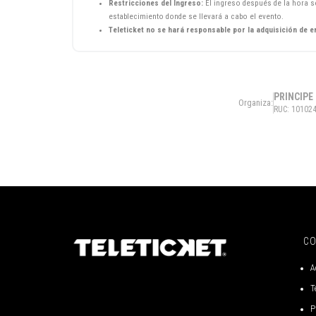
Restricciones del Ingreso:
El ingreso después de la hora se
establecimiento donde se llevará a cabo el evento.
Teleticket no se hará responsable por la adquisición de e
PRINCIPE
Organiza:
RUC: 10102
C
A
T
P