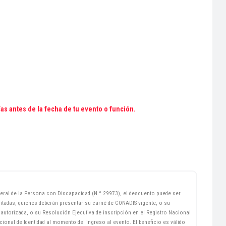
ías antes de la fecha de tu evento o función.
ral de la Persona con Discapacidad (N.º 29973), el descuento puede ser
itadas, quienes deberán presentar su carné de CONADIS vigente, o su
d autorizada, o su Resolución Ejecutiva de inscripción en el Registro Nacional
nal de Identidad al momento del ingreso al evento. El beneficio es válido