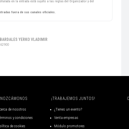
ñalada en la entrada está sujeto a las reglas del Organizador y del
ntradas fuera de sus canales oficiales.
 BARDALES YERKO VLADIMIR
462900
ONOZCÁMONOS
¡TRABAJEMOS JUNTOS!
cerca de nosotros
¿Tienes un evento?
érminos y condiciones
Venta empresas
olítica de cookies
Módulo promotores