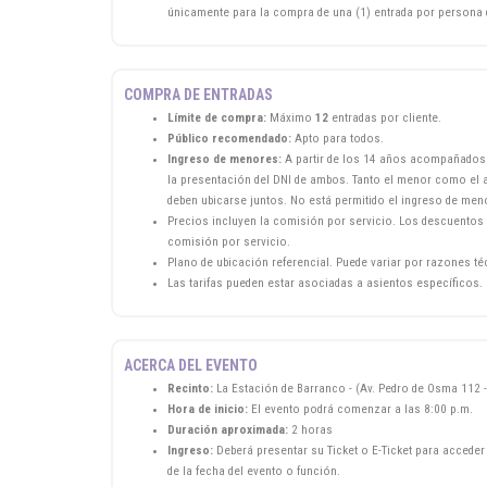
únicamente para la compra de una (1) entrada por persona d
COMPRA DE ENTRADAS
Límite de compra:
Máximo
12
entradas por cliente.
Público recomendado:
Apto para todos.
Ingreso de menores:
A partir de los 14 años acompañados d
la presentación del DNI de ambos. Tanto el menor como el a
deben ubicarse juntos. No está permitido el ingreso de men
Precios incluyen la comisión por servicio. Los descuentos 
comisión por servicio.
Plano de ubicación referencial. Puede variar por razones t
Las tarifas pueden estar asociadas a asientos específicos.
ACERCA DEL EVENTO
Recinto:
La Estación de Barranco - (Av. Pedro de Osma 112 
Hora de inicio:
El evento podrá comenzar a las 8:00 p.m.
Duración aproximada:
2 horas
Ingreso:
Deberá presentar su Ticket o E-Ticket para acceder 
de la fecha del evento o función.