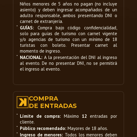
Niños menores de 5 años no pagan (no incluye
Durante el incanato, en esta inmensa plaza se
asiento) y deben ingresar acompañados de un
desarrollaba íntegramente la ceremonia en
adulto responsable, ambos presentando DNI o
medio de una gran plataforma ceremonial,
carnet de extranjería.
conocida como “usnu”. Se rendía culto a las
*
GUÍAS:
Compra bajo código confidencialidad,
armas del Sol y estandartes. En el centro de la
solo para guías de turismo con carnet vigente
Plaza ha sido erigida una waka, donde se lleva
y/o agencias de turismo con un mínimo de 18
turistas con boleto. Presentar carnet al
a cabo en primer lugar el rito de la coca y se
momento de ingreso.
produce el denominado “Encuentro de los
*
NACIONAL:
A la presentación del DNI al ingreso
Tiempos”, donde el Alcalde de la Ciudad recibe
al evento. De no presentar DNI, no se permitirá
el khipu donde están representados los tres
el ingreso al evento.
poderes que son la vida del pueblo: Munay,
Yachay y Llank’ay ( Querer, Saber y Trabajar).
EXPLANADA DEL PARQUE
COMPRA
ARQUEOLÓGICO DE
DE ENTRADAS
SAQSAYWAMAN:
El Sinchi o gran General, iniciala ceremonia
*
Límite de compra:
Máximo
12
entradas por
central del Inti Raymi; convoca a los
cliente.
representantes de los 4 Suyos o regidores del
*
Público recomendado:
Mayores de 18 años.
antiguo imperio, que aparecen al ritmo de la
*
Ingreso de menores:
Todos los menores deben