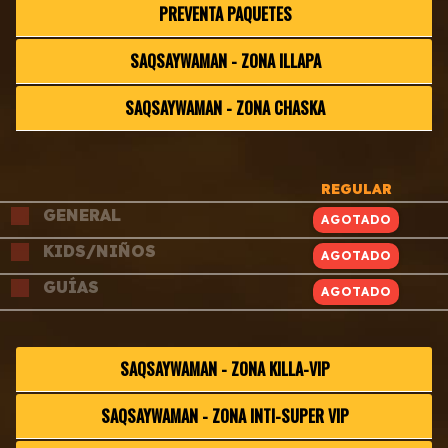
PREVENTA PAQUETES
SAQSAYWAMAN - ZONA ILLAPA
SAQSAYWAMAN - ZONA CHASKA
REGULAR
GENERAL
680
S/
.00
KIDS/NIÑOS
340
S/
.00
GUÍAS
340
S/
.00
SAQSAYWAMAN - ZONA KILLA-VIP
SAQSAYWAMAN - ZONA INTI-SUPER VIP