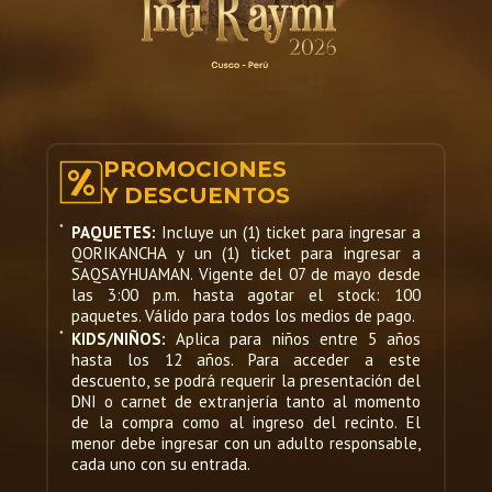
caminos a las cuatro grandes regiones del
Tawantinsuyo, se efectuaba la ceremonia
religiosa del fuego sagrado (Willka Nina) que
era encendido por los rayos del Sol,
concentrados en un disco de oro, que hacían
arder con unas pavezas de lana blanca de
vicuña. Este fuego sagrado era llevado a
PROMOCIONES
todos los templos y adoratorios del Imperio,
Y DESCUENTOS
por los sacerdotes que habían venido por él.
*
PAQUETES:
Incluye un (1) ticket para ingresar a
Concluida la corta ceremonia, empieza el
QORIKANCHA y un (1) ticket para ingresar a
disloque del numeroso elenco de 800
SAQSAYHUAMAN. Vigente del 07 de mayo desde
participantes que al son de pututus, tinyas y
las 3:00 p.m. hasta agotar el stock: 100
quenas, se desplazan a la Plaza Mayor del
paquetes. Válido para todos los medios de pago.
Cusco, siguiendo el rumbo por la Plazoleta de
*
KIDS/NIÑOS:
Aplica para niños entre 5 años
Santo Domingo, Pampa del Castillo y Calle
hasta los 12 años. Para acceder a este
descuento, se podrá requerir la presentación del
Loreto, abarrotadas por número público, en
DNI o carnet de extranjería tanto al momento
especial extranjero.
de la compra como al ingreso del recinto. El
menor debe ingresar con un adulto responsable,
PLAZA MAYOR DEL CUSCO
cada uno con su entrada.
(HAWQAYPATA):