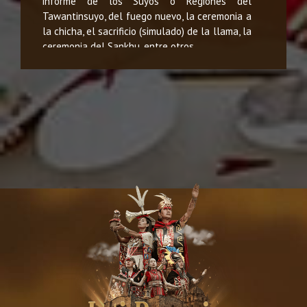
informe de los Suyos o Regiones del
Tawantinsuyo, del fuego nuevo, la ceremonia a
la chicha, el sacrificio (simulado) de la llama, la
ceremonia del Sankhu, entre otros.
"Cusco Celebra Limpio. Vive esta gran
celebración cuidando el patrimonio cultural y
ambiental del Cusco."
Celebración responsable. Súmate
reduciendo la cantidad de residuos y evitando
el consumo de materiales de un solo uso
durante el evento. Todo residuo que se genere
deberá salir contigo o ser colocado en los
recipientes de almacenamiento habilitados.
ESCENARIOS:
QORIKANCHA - CERCO DE ORO
(INICIO DE LA ESCENIFICACIÓN):
En este fabuloso templo, donde partían los