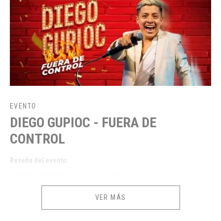
EVENTO
DIEGO GUPIOC - FUERA DE
CONTROL
Reseña del evento:
FUERA DE CONTROL, Diego Gupioc ~ Show de comedia musical sin
filtros, lleno de interacción, juegos con el público y música en vivo a
VER MÁS
cargo de la #GubiBand. Si quieres pasar una noche llena de risas,
confesiones, reclamos, donde todo está permitido y desahogarte con