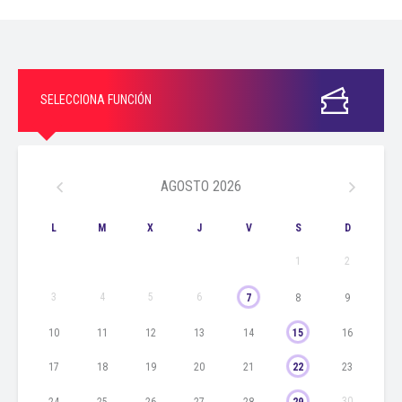
tus cortavenas favoritas, no puedes faltar!
CONSUMO MÍNIMO: S/. 40.00 por persona
PERSONAS CON DISCAPACIDAD:
De acuerdo con la Ley General de la Persona con Discapacidad (N.º
SELECCIONA FUNCIÓN
29973), el descuento puede ser adquirido por personas con
discapacidad debidamente acreditadas, quienes deberán presentar su
carné de CONADIS vigente, o su certificado de discapacidad emitido por
una entidad de salud autorizada, o su Resolución Ejecutiva de
AGOSTO
2026
inscripción en el Registro Nacional de la Persona con Discapacidad;
además del Documento Nacional de Identidad al momento del ingreso
L
M
X
J
V
S
D
al evento. El beneficio es válido únicamente para la compra de una (1)
1
2
entrada por persona debidamente acreditada. Stock: 2 entradas.
3
4
5
6
7
8
9
COMPRA DE ENTRADAS
Límite de compra: Máximo 10 entradas por cliente.
10
11
12
13
14
15
16
Público recomendado: Mayores de 14 años.
17
18
19
20
21
22
23
Ingreso de menores: Podrán ingresar a partir de las 14 años,
30