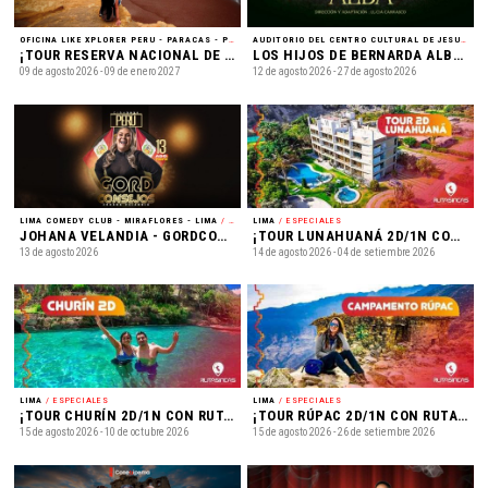
OFICINA LIKE XPLORER PERU - PARACAS - PISCO
/ ESPECIALES
AUDITORIO DEL CENTRO CULTURAL DE JESUS MARIA - JESUS MARIA - LIMA
¡TOUR RESERVA NACIONAL DE PARACAS - + PLAYA LA MINA!
LOS HIJOS DE BERNARDA ALBA - LOS HIJOS DE BERNARDA ALBA
09 de agosto 2026 - 09 de enero 2027
12 de agosto 2026 - 27 de agosto 2026
LIMA COMEDY CLUB - MIRAFLORES - LIMA
/ STAND UP
LIMA
/ ESPECIALES
JOHANA VELANDIA - GORDCONSEJOS
¡TOUR LUNAHUANÁ 2D/1N CON RUTAS INCAS! - ¡Tour Lunahuaná 2D/1N! Hospedaje, Piscina, Canotaje y más
13 de agosto 2026
14 de agosto 2026 - 04 de setiembre 2026
LIMA
/ ESPECIALES
LIMA
/ ESPECIALES
¡TOUR CHURÍN 2D/1N CON RUTAS INCAS! - ¡Tour Churín 2D/1N! Hospedaje, Baños Termales, Piscigranja y más
¡TOUR RÚPAC 2D/1N CON RUTAS INCAS! - ¡Tour Rúpac 2D/1N! Centro Arqueológico, Camping, Fogata y más
15 de agosto 2026 - 10 de octubre 2026
15 de agosto 2026 - 26 de setiembre 2026