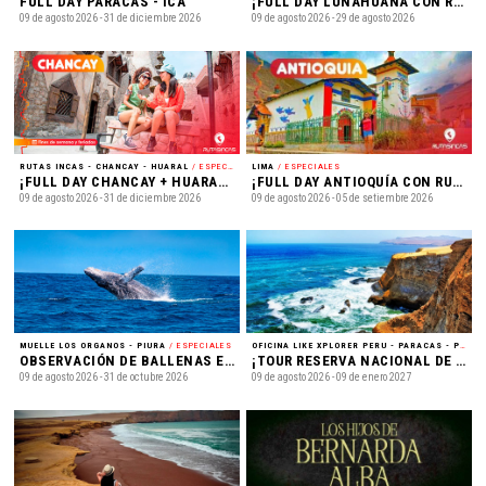
FULL DAY PARACAS - ICA
¡FULL DAY LUNAHUANÁ CON RUTAS INCAS! - ¡Full Day Lunahuaná! Cerro Azul, Vitivinícola, Apícola y más
09 de agosto 2026 - 31 de diciembre 2026
09 de agosto 2026 - 29 de agosto 2026
RUTAS INCAS - CHANCAY - HUARAL
/ ESPECIALES
LIMA
/ ESPECIALES
¡FULL DAY CHANCAY + HUARAL CON RUTAS INCAS! - Castillo de Chancay, Eco Truly Park, Hacienda Huando y más
¡FULL DAY ANTIOQUÍA CON RUTAS INCAS! - ¡Full Day Antioquía! Pueblito de Colores, Camino Inca Qhapaq Ñan, Sisicaya y más
09 de agosto 2026 - 31 de diciembre 2026
09 de agosto 2026 - 05 de setiembre 2026
MUELLE LOS ORGANOS - PIURA
/ ESPECIALES
OFICINA LIKE XPLORER PERU - PARACAS - PISCO
OBSERVACIÓN DE BALLENAS EN LOS ORGANOS
¡TOUR RESERVA NACIONAL DE PARACAS - + ISLAS BALLESTAS!
09 de agosto 2026 - 31 de octubre 2026
09 de agosto 2026 - 09 de enero 2027