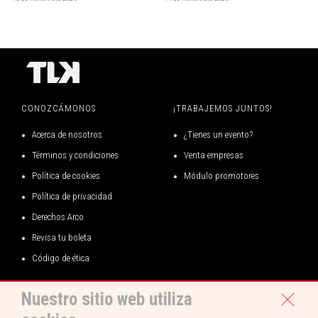
CONOZCÁMONOS
¡TRABAJEMOS JUNTOS!
Acerca de nosotros
¿Tienes un evento?
Términos y condiciones
Venta empresas
Política de cookies
Módulo promotores
Política de privacidad
Derechos Arco
Revisa tu boleta
Código de ética
Nuestro sitio web utiliza
CONVERSEMOS