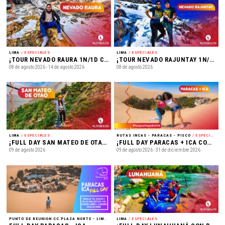
LIMA
/ ESPECIALES
LIMA
/ ESPECIALES
¡TOUR NEVADO RAURA 1N/1D CON RUTAS INCAS! - ¡Tour Nevado Raura 1N/1D! Trekking en la Nieve, Suerococha y más
¡TOUR NEVADO RAJUNTAY 1N/1D CON RUTAS INCAS! - ¡Tour Nevado Rajuntay 1N/1D! Trekking en la Nieve y más
08 de agosto 2026 - 14 de agosto 2026
08 de agosto 2026
LIMA
/ ESPECIALES
RUTAS INCAS - PARACAS - PISCO
/ ESPECIALES
¡FULL DAY SAN MATEO DE OTAO CON RUTAS INCAS! - ¡Full Day San Mateo de Otao! Puente Tibetano, Bicicleta Voladora, Teleférico y más!
¡FULL DAY PARACAS + ICA CON RUTAS INCAS!
09 de agosto 2026
09 de agosto 2026 - 31 de diciembre 2026
PUNTO DE REUNION CC.PLAZA NORTE - LIMA
/ ESPECIALES
LIMA
/ ESPECIALES