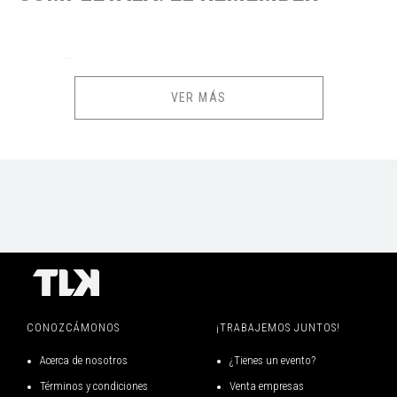
RESEÑA DEL EVENTO
VER MÁS
COMPLÉTALA: EL REMEMBER llega para quienes se quedaron con las
ganas de ver el reencuentro.
Si no alcanzaste entrada para la primera función, esta es tu
oportunidad. "El Tobi" y Norka regresan con una edición especial donde
las risas, la improvisación y las historias del público vuelven a
convertirse en una experiencia única e irrepetible. Cada función es
diferente, porque las mejores historias las trae el público y en el
escenario cobran una nueva vida con mucho humor.
CONOZCÁMONOS
¡TRABAJEMOS JUNTOS!
No te quedes fuera otra vez. Aprovecha esta nueva oportunidad y
Acerca de nosotros
¿Tienes un evento?
asegura tu entrada antes de que se agoten.
Términos y condiciones
Venta empresas