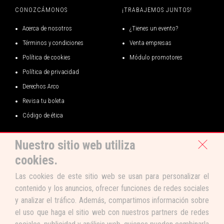
CONOZCÁMONOS
¡TRABAJEMOS JUNTOS!
ORGANIZA
Acerca de nosotros
¿Tienes un evento?
Términos y condiciones
Venta empresas
CDLH PRODUCCIONES S.A.C. / RUC: 20600471318
Política de cookies
Módulo promotores
Política de privacidad
Derechos Arco
Revisa tu boleta
Código de ética
Nuestro sitio web utiliza
CONVERSEMOS
cookies.
Las cookies de este sitio web se usan para personalizar el
contenido y los anuncios, ofrecer funciones de redes sociales
y analizar el tráfico. Además, compartimos información sobre
el uso que haga el sitio web con nuestros partners de redes