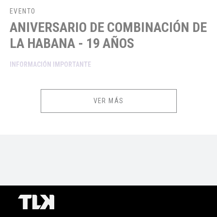
EVENTO
ANIVERSARIO DE COMBINACIÓN DE
LA HABANA - 19 AÑOS
INFORMACIÓN IMPORTANTE
Público recomendado:
Adultos.
VER MÁS
Podrán ingresar a partir de los 18 años.
Deberán presentar su ticket o e-ticket para el ingreso. Todos los boletos
serán escaneados al ingreso por medio de dispositivos digitales. En
caso que el ticket o e-ticket esté roto, en mal estado o con indicios de
falsificación, la producción u organizador podrán NO AUTORIZAR la
entrada al recinto.
Precios incluyen comisión ticketera e impuestos.