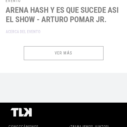
EVENTO
ARENA HASH Y ES QUE SUCEDE ASI
EL SHOW - ARTURO POMAR JR.
ACERCA DEL EVENTO
Con una mezcla irresistible de nostalgia, música en vivo y buen humor,
Arturo Pomar Jr., el carismático exbaterista de Arena Hash, regresa a
VER MÁS
los escenarios limeños para presentar su nuevo espectáculo “ARENA
HASH: Y es que sucede así – el show”, un tributo vivo a la mítica banda
que marcó los años 80 y 90 en el rock peruano.
INFORMACIÓN IMPORTANTE
CONADIS:
De acuerdo a lo establecido por la Ley General de la Persona
con Discapacidad, el descuento podrá ser adquirido por los registrados
en el CONADIS, mostrando el carnet correspondiente a la hora de su
CONOZCÁMONOS
¡TRABAJEMOS JUNTOS!