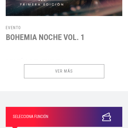
EVENTO
BOHEMIA NOCHE VOL. 1
RESEÑA DEL EVENTO
VER MÁS
Bohemia Noche Vol. 1 reúne a Johnny Lau y Juan Solo en una velada
íntima y acústica llena de emociones, historias y canciones que han
marcado a sus seguidores.
Disfruta de una noche única donde la música, la bohemia y la conexión
con el público serán las protagonistas.
SELECCIONA FUNCIÓN
CONSUMO MÍNIMO DE S/40 POR PERSONA EN EL LOCAL.