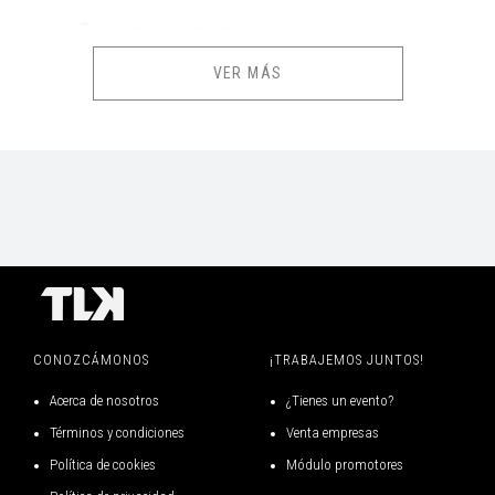
RESEÑA DEL EVENTO
VER MÁS
"CLASICOS DEL BOLERO" reune a los 2 maximos exponentes de BOLERO
PERUANO en estas Fiestas Patrias. LOS HERMANOS CASTRO,
conocidos tambien como "LOS TROTAMUNDOS DEL AMOR", quienes
nos deleitaran con sus mejores exitos como "Con Tinta Roja", "La del
Vestido de Novia", "El Divorcio" y muchos temas mas que forman parte
del cancionero rockolero nacional. Junto a ellos, LOS MORUNOS, TRIO
que nos deleitara con sus entrañables BOLEROS ROMANTICOS que
marcaron un hito en el corazon de sus seguidores, bajo la direccion y
primera voz de Don Manuel Ortiz, quien interpretara temas como
"Motivos", "Apaga la Tele", "Poquita Fe" y muchos exitos mas. Los
CONOZCÁMONOS
¡TRABAJEMOS JUNTOS!
invitamos a ser parte de este EXTRAORDINARIO CONCIERTO y
Acerca de nosotros
¿Tienes un evento?
ALMUERZO SHOW que marcará un antes y un despues.
Términos y condiciones
Venta empresas
La cita es EL DOMINGO 26 DE JULIO en el CENTRO DE CONVENCIONES
Política de cookies
Módulo promotores
BIANCA DE BARRANCO a partir de la 1:00pm. Los esperamos!