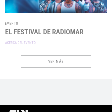
EVENTO
EL FESTIVAL DE RADIOMAR
ACERCA DEL EVENTO
Con las presentaciones de: Daniela Darcourt, Brunella Torpoco, Son
tentación, Yahaira Plasencia, Leslie Shaw, JP “El chamaco”, Alvaro Rod,
VER MÁS
Jeinson Manuel y Antonio Cartagena.
INFORMACIÓN IMPORTANTE
¿Qué incluye mi ticket?
BOX PLATINUM 1ER PISO (10 PERSONAS):
Box para 10 personas