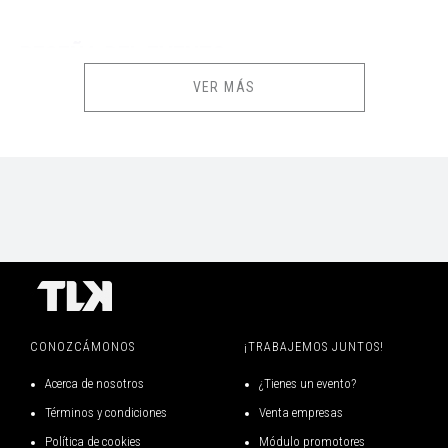
RESEÑA DEL EVENTO
VER MÁS
¡Acompaña al gato más astuto y valiente en una aventura inolvidable!
Tras la muerte de un humilde molinero, su hijo menor recibe una
herencia que parece insignificante: un simple gato. Sin embargo, no es
un felino común. Con un par de botas brillantes, un saco y una
inteligencia prodigiosa, este audaz compañero promete cambiar el
destino de su amo para siempre.
A través de ingeniosos engaños, regalos al Rey y un épico
enfrentamiento contra un temible ogro cambiaformas, el ""Gato con
CONOZCÁMONOS
¡TRABAJEMOS JUNTOS!
Botas"" transformará al joven molinero en el honorable Marqués de
Acerca de nosotros
¿Tienes un evento?
Carabás. ¡Una historia llena de humor y astucia que nos demuestra que,
con confianza y picardía, cualquier ueño se puede alcanzar! ¿Logrará el
Términos y condiciones
Venta empresas
Marqués conquistar el corazón de la princesa y quedarse con el
Política de cookies
Módulo promotores