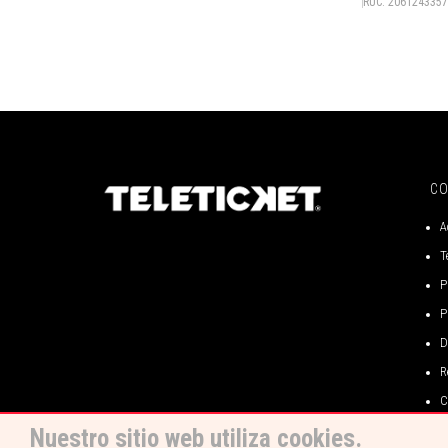
RUC: 206124335
C
A
T
P
P
D
R
C
Nuestro sitio web utiliza cookies.