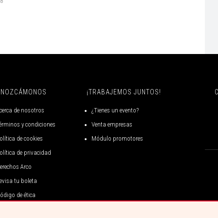
78
ONOZCÁMONOS
¡TRABAJEMOS JUNTOS!
cerca de nosotros
¿Tienes un evento?
érminos y condiciones
Venta empresas
olítica de cookies
Módulo promotores
olítica de privacidad
erechos Arco
evisa tu boleta
ódigo de ética