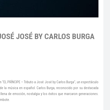
 JOSÉ JOSÉ BY CARLOS BURGA
n "EL PRÍNCIPE – Tributo a José José by Carlos Burga", un espectáculo
 de la música en español. Carlos Burga, reconocido por su destacada
 llena de emoción, nostalgia y los éxitos que marcaron generaciones.
himbote.