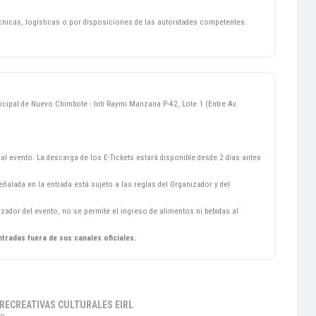
écnicas, logísticas o por disposiciones de las autoridades competentes.
pal de Nuevo Chimbote - Inti Raymi Manzana P-42, Lote 1 (Entre Av.
al evento. La descarga de los E-Tickets estará disponible desde 2 días antes
ñalada en la entrada está sujeto a las reglas del Organizador y del
zador del evento, no se permite el ingreso de alimentos ni bebidas al
ntradas fuera de sus canales oficiales.
RECREATIVAS CULTURALES EIRL