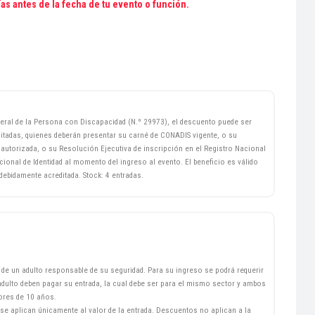
ías antes de la fecha de tu evento o función.
ral de la Persona con Discapacidad (N.º 29973), el descuento puede ser
itadas, quienes deberán presentar su carné de CONADIS vigente, o su
d autorizada, o su Resolución Ejecutiva de inscripción en el Registro Nacional
nal de Identidad al momento del ingreso al evento. El beneficio es válido
ebidamente acreditada. Stock: 4 entradas.
e un adulto responsable de su seguridad. Para su ingreso se podrá requerir
dulto deben pagar su entrada, la cual debe ser para el mismo sector y ambos
ores de 10 años.
se aplican únicamente al valor de la entrada. Descuentos no aplican a la