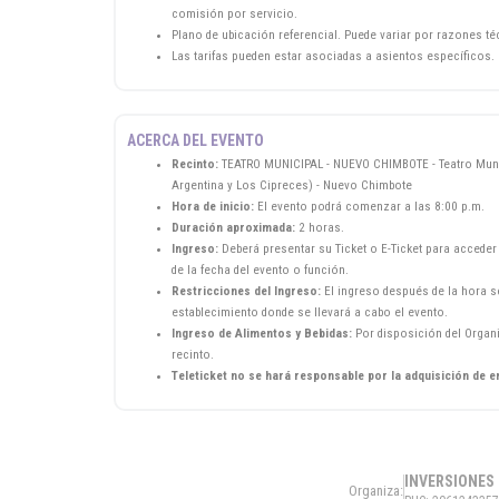
comisión por servicio.
Plano de ubicación referencial. Puede variar por razones t
Las tarifas pueden estar asociadas a asientos específicos.
ACERCA DEL EVENTO
Recinto:
TEATRO MUNICIPAL - NUEVO CHIMBOTE - Teatro Munici
Argentina y Los Cipreces) - Nuevo Chimbote
Hora de inicio:
El evento podrá comenzar a las 8:00 p.m.
Duración aproximada:
2 horas.
Ingreso:
Deberá presentar su Ticket o E-Ticket para acceder 
de la fecha del evento o función.
Restricciones del Ingreso:
El ingreso después de la hora se
establecimiento donde se llevará a cabo el evento.
Ingreso de Alimentos y Bebidas:
Por disposición del Organi
recinto.
Teleticket no se hará responsable por la adquisición de e
INVERSIONES 
Organiza: