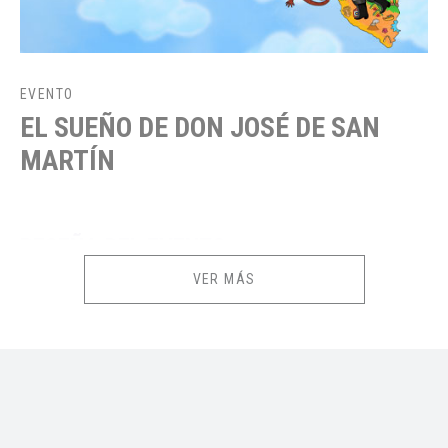
EVENTO
EL SUEÑO DE DON JOSÉ DE SAN
MARTÍN
RESEÑA DEL EVENTO
VER MÁS
Don José de San Martin está a punto de proclamar la independencia de
Perú pero no logra encontrar una bandera que represente a todos. Al
sentarte bajo una palmera para descansar y pensar aparece “Pari”, una
parihuana muy particular que lo llevará en un viaje para conocer las
regiones del Perú. Así, al despertar de este sueño, San Martín descubre
la bandera que representará a todos los peruanos.