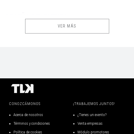
RESEÑA DEL EVENTO
VER MÁS
Buddy, un joven huérfano, se mete por error en el saco de regalos de
Papá Noel y es transportado al Polo Norte. El aspirante a elfo crece sin
saber que en realidad es humano, hasta que su enorme tamaño y su
poca habilidad para fabricar juguetes lo obligan a enfrentarse a la
verdad. Con el permiso de Papá Noel, Buddy emprende un viaje a Nueva
York para encontrar a su padre biológico y descubrir su verdadera
identidad. Ante la dura realidad de que su padre está en la lista de los
niños malos y su hermanastro ni siquiera cree en Papá Noel, Buddy está
decidido a ganarse el cariño de su nueva familia y ayudar a Nueva York
a recordar el verdadero significado de la Navidad.
CONOZCÁMONOS
¡TRABAJEMOS JUNTOS!
Acerca de nosotros
¿Tienes un evento?
Este clásico navideño moderno sin duda hará que todos saquen a
relucir su espíritu navideño. Después de todo, la mejor manera de
Términos y condiciones
Venta empresas
contagiar el espíritu navideño es cantando a todo pulmón para que
Política de cookies
Módulo promotores