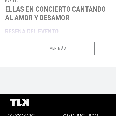
EVENTO
ELLAS EN CONCIERTO CANTANDO
AL AMOR Y DESAMOR
RESEÑA DEL EVENTO
Llegan por primera vez a AREQUIPA las mejores voces del amor y
VER MÁS
desamor, juntas las imitadores y ganadoras de YO SOY, MON LAFERTE
(ORIANA MONTERO), YURI (NOELIA CALLE) Y OLGA TAÑON (LUNA
MENDOZA ) para rendir tributo a tres leyendas de la música este sábado
15 de noviembre. La mejor terapia musical en vivo con sus mejores
exitos para cantar y disfrutar en un concierto inigualable.
La descarga de los E-tickets estará disponible desde 2 días antes
de la fecha de tu evento o función.
CONOZCÁMONOS
¡TRABAJEMOS JUNTOS!