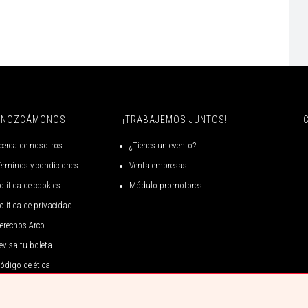
ONOZCÁMONOS
¡TRABAJEMOS JUNTOS!
cerca de nosotros
¿Tienes un evento?
érminos y condiciones
Venta empresas
olítica de cookies
Módulo promotores
olítica de privacidad
erechos Arco
evisa tu boleta
ódigo de ética