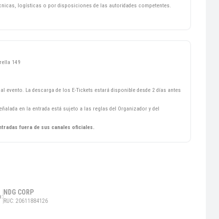
écnicas, logísticas o por disposiciones de las autoridades competentes.
rella 149
al evento. La descarga de los E-Tickets estará disponible desde 2 días antes
ñalada en la entrada está sujeto a las reglas del Organizador y del
ntradas fuera de sus canales oficiales.
NDG CORP
a:
RUC: 20611884126