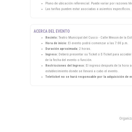
Plano de ubicación referencial. Puede variar por razones t
Las tarifas pueden estar asociadas a asientos específicos.
ACERCA DEL EVENTO
Recinto:
Teatro Municipal del Cusco - Calle Meson de la Est
Hora de inicio:
El evento podrá comenzar a las 7:00 p.m.
Duración aproximada:
2 horas.
Ingreso:
Deberá presentar su Ticket o E-Ticket para acceder 
de la fecha del evento o función.
Restricciones del Ingreso:
El ingreso después de la hora se
establecimiento donde se llevará a cabo el evento.
Teleticket no se hará responsable por la adquisición de e
Organiz