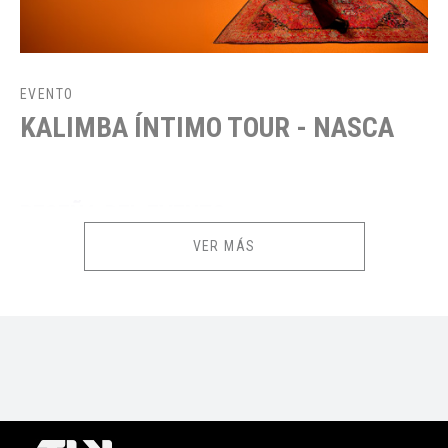
EVENTO
KALIMBA ÍNTIMO TOUR - NASCA
RESEÑA DEL EVENTO
VER MÁS
Por primera vez en NASCA llega KALIMBA en su íntimo tour este sábado
27 de junio en un show exclusivo con capacidad limitada en DESERT
CLUB - NASCA
La descarga de los E-tickets estará disponible desde 2 días antes
de la fecha de tu evento o función.