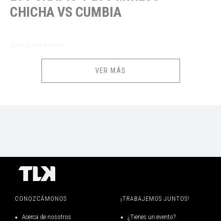
CHICHA VS CUMBIA
Acerca del evento
Una noche con lo mejor de la chicha y la cumbia peruana a cargo de
VER MÁS
Los Shapis y Los Mirlos, ven a bailar con los clásicos temas como "El
Aguajal", "Cervecita", "Eres mentirosa", "La danza de Los Mirlos" y
mucho más.
CONSUMO MÍNIMO DE S/35 SOLES POR PERSONA EN EL LOCAL
INFORMACIÓN IMPORTANTE
CONOZCÁMONOS
¡TRABAJEMOS JUNTOS!
Acerca de nosotros
¿Tienes un evento?