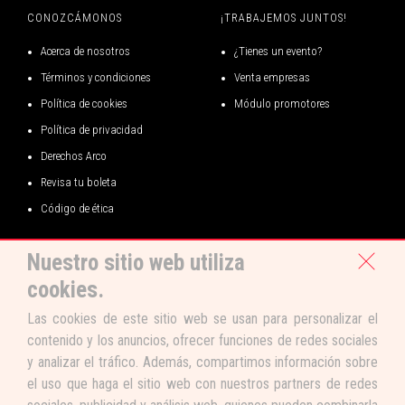
de la fecha de tu evento o función.
CONOZCÁMONOS
¡TRABAJEMOS JUNTOS!
Acerca de nosotros
¿Tienes un evento?
Términos y condiciones
Venta empresas
INFORMACIÓN IMPORTANTE
Política de cookies
Módulo promotores
Política de privacidad
PROMOCIONES Y DESCUENTOS
Derechos Arco
PERSONAS CON DISCAPACIDAD:
De acuerdo con la Ley General de
la Persona con Discapacidad (N.º 29973), el descuento puede ser
Revisa tu boleta
adquirido por personas con discapacidad debidamente acreditadas,
Código de ética
quienes deberán presentar su carné de CONADIS vigente, o su
certificado de discapacidad emitido por una entidad de salud
autorizada, o su Resolución Ejecutiva de inscripción en el Registro
Nuestro sitio web utiliza
Nacional de la Persona con Discapacidad; además del Documento
CONVERSEMOS
Nacional de Identidad al momento del ingreso al evento. El beneficio
cookies.
es válido únicamente para la compra de una (1) entrada por
Las cookies de este sitio web se usan para personalizar el
persona debidamente acreditada. Stock: 4 entradas
contenido y los anuncios, ofrecer funciones de redes sociales
y analizar el tráfico. Además, compartimos información sobre
el uso que haga el sitio web con nuestros partners de redes
COMPRA DE ENTRADAS
Límite de compra:
Máximo
12
entradas por cliente.