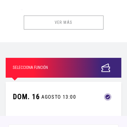
RESEÑA DEL EVENTO
VER MÁS
CONSUMO MÍNIMO DE S/40 POR PERSONA EN EL LOCAL.
La descarga de los E-tickets estará disponible desde 2 días antes
de la fecha de tu evento o función.
SELECCIONA FUNCIÓN
INFORMACIÓN IMPORTANTE
PROMOCIONES Y DESCUENTOS
DOM. 16
AGOSTO 13:00
PERSONAS CON DISCAPACIDAD:
De acuerdo con la Ley General de
la Persona con Discapacidad (N.º 29973), el descuento puede ser
adquirido por personas con discapacidad debidamente acreditadas,
quienes deberán presentar su carné de CONADIS vigente, o su
certificado de discapacidad emitido por una entidad de salud