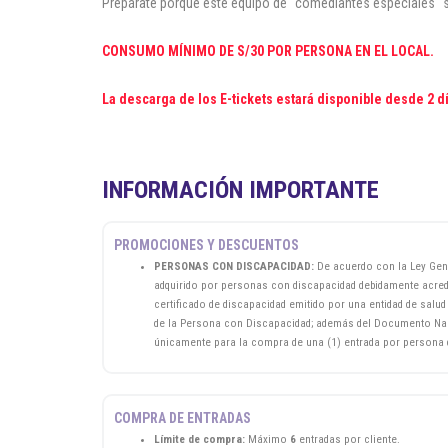
Prepárate porque este equipo de "comediantes especiales" sa
CONSUMO MÍNIMO DE S/30 POR PERSONA EN EL LOCAL.
La descarga de los E-tickets estará disponible desde 2 d
INFORMACIÓN IMPORTANTE
PROMOCIONES Y DESCUENTOS
PERSONAS CON DISCAPACIDAD:
De acuerdo con la Ley Gene
adquirido por personas con discapacidad debidamente acred
certificado de discapacidad emitido por una entidad de salu
de la Persona con Discapacidad; además del Documento Nacio
únicamente para la compra de una (1) entrada por persona d
COMPRA DE ENTRADAS
Límite de compra:
Máximo
6
entradas por cliente.