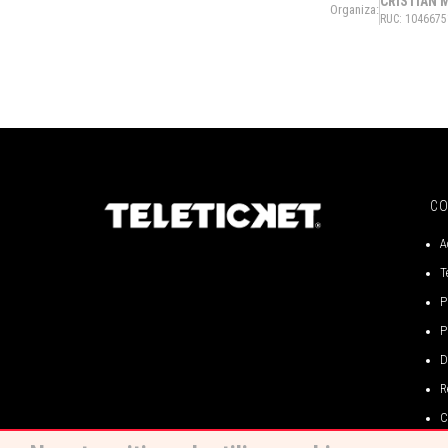
CRISTIAN 
Organiza:
RUC: 104667
C
A
T
P
P
D
R
C