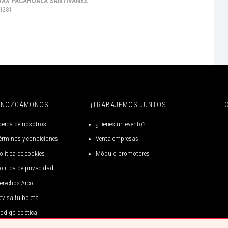
MAX PACAHUALA SANTIVAÑEZ
51281
ONOZCÁMONOS
¡TRABAJEMOS JUNTOS!
cerca de nosotros
¿Tienes un evento?
érminos y condiciones
Venta empresas
olítica de cookies
Módulo promotores
olítica de privacidad
erechos Arco
evisa tu boleta
ódigo de ética