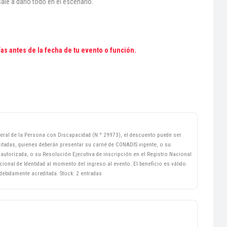
le a darlo todo en el escenario.
ías antes de la fecha de tu evento o función.
ral de la Persona con Discapacidad (N.º 29973), el descuento puede ser
itadas, quienes deberán presentar su carné de CONADIS vigente, o su
d autorizada, o su Resolución Ejecutiva de inscripción en el Registro Nacional
nal de Identidad al momento del ingreso al evento. El beneficio es válido
ebidamente acreditada. Stock: 2 entradas